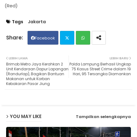
(Red)
Tags
Jakarta
Facebook
Twit
Wh
LEBIH LAMA
LEBIH BARU
Brimob Metro Jaya Kerahkan 2
Polda Lampung Berhasil Ungkap
ter
ats
Unit Kendaraan Dapur Lapangan
75 Kasus Street Crime dalam 19
(Randurlap), Bagikan Bantuan
Hari, 95 Tersangka Diamankan
Makanan untuk Korban
ap
Kebakaran Pasar Jiung
p
YOU MAY LIKE
Tampilkan selengkapnya