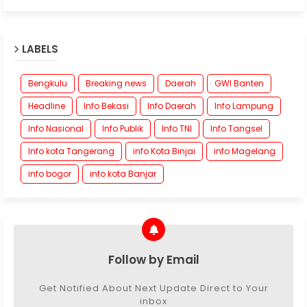
LABELS
Bengkulu
Breaking news
Daerah
GWI Banten
Headline
Info Bekasi
Info Daerah
Info Lampung
Info Nasional
Info Publik
Info TNI
Info Tangsel
Info kota Tangerang
info Kota Binjai
info Magelang
info bogor
info kota Banjar
Follow by Email
Get Notified About Next Update Direct to Your
inbox