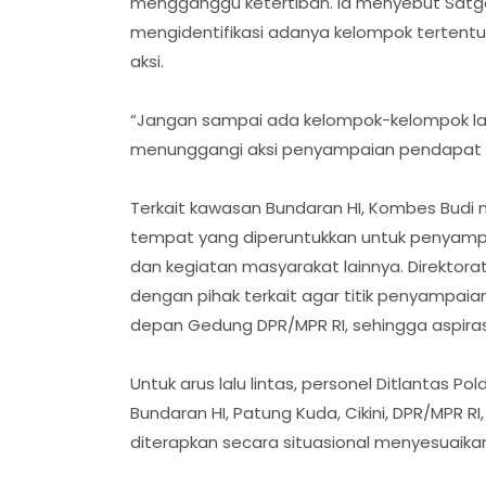
mengganggu ketertiban. Ia menyebut Satg
mengidentifikasi adanya kelompok terte
aksi.
“Jangan sampai ada kelompok-kelompok la
menunggangi aksi penyampaian pendapat yan
Terkait kawasan Bundaran HI, Kombes Budi
tempat yang diperuntukkan untuk penyampa
dan kegiatan masyarakat lainnya. Direktora
dengan pihak terkait agar titik penyampai
depan Gedung DPR/MPR RI, sehingga aspira
Untuk arus lalu lintas, personel Ditlantas Pol
Bundaran HI, Patung Kuda, Cikini, DPR/MPR R
diterapkan secara situasional menyesuaikan