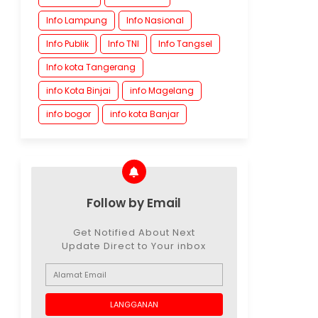
Info Lampung
Info Nasional
Info Publik
Info TNI
Info Tangsel
Info kota Tangerang
info Kota Binjai
info Magelang
info bogor
info kota Banjar
Follow by Email
Get Notified About Next
Update Direct to Your inbox