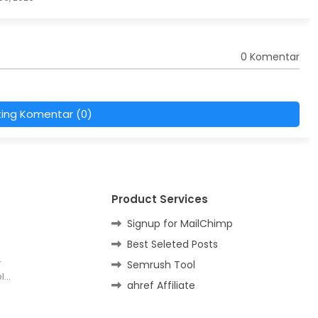
0 Komentar
ting Komentar (0)
Product Services
Signup for MailChimp
Best Seleted Posts
r
Semrush Tool
bl…
ahref Affiliate