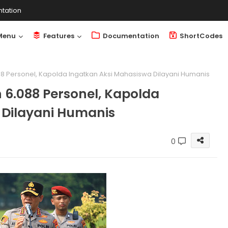
tation
Menu
Features
Documentation
ShortCodes
8 Personel, Kapolda Ingatkan Aksi Mahasiswa Dilayani Humanis
 6.088 Personel, Kapolda
 Dilayani Humanis
0