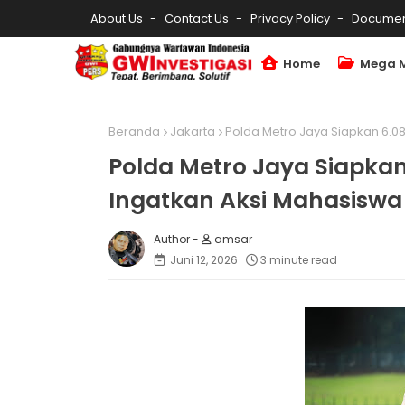
About Us
Contact Us
Privacy Policy
Documen
Home
Mega 
Beranda
Jakarta
Polda Metro Jaya Siapkan 6.08
Polda Metro Jaya Siapkan
Ingatkan Aksi Mahasiswa
amsar
Juni 12, 2026
3 minute read