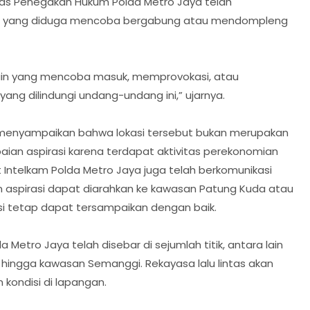
as Penegakan Hukum Polda Metro Jaya telah
ntu yang diduga mencoba bergabung atau mendompleng
in yang mencoba masuk, memprovokasi, atau
g dilindungi undang-undang ini,” ujarnya.
 menyampaikan bahwa lokasi tersebut bukan merupakan
ian aspirasi karena terdapat aktivitas perekonomian
t Intelkam Polda Metro Jaya juga telah berkomunikasi
an aspirasi dapat diarahkan ke kawasan Patung Kuda atau
si tetap dapat tersampaikan dengan baik.
da Metro Jaya telah disebar di sejumlah titik, antara lain
I, hingga kawasan Semanggi. Rekayasa lalu lintas akan
 kondisi di lapangan.