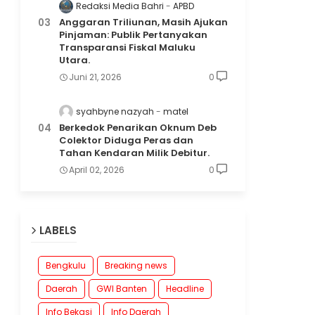
Redaksi Media Bahri
APBD
Anggaran Triliunan, Masih Ajukan
Pinjaman: Publik Pertanyakan
Transparansi Fiskal Maluku
Utara.
Juni 21, 2026
0
syahbyne nazyah
matel
Berkedok Penarikan Oknum Deb
Colektor Diduga Peras dan
Tahan Kendaran Milik Debitur.
April 02, 2026
0
LABELS
Bengkulu
Breaking news
Daerah
GWI Banten
Headline
Info Bekasi
Info Daerah