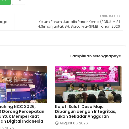
LEBIH BARU
Warga
Ketum Forum Jurnalis Pasar Kemis (FORJUMIS)
H.Simanjuntak SH, Soroti Pra-SPMB Tahun 2026
Tampilkan selengkapnya
nching NCC 2026,
Kajati Sulut: Desa Maju
S Dorong Percepatan
Dibangun dengan Integritas,
 untuk Memperkuat
Bukan Sekadar Anggaran
an Digital Indonesia
August 06, 2026
06, 2026