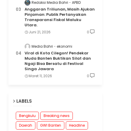
Redaksi Media Bahri
APBD
Anggaran Triliunan, Masih Ajukan
Pinjaman: Publik Pertanyakan
Transparansi Fiskal Maluku
Utara.
Juni 21, 2026
0
Media Bahri
ekonomi
Viral di Kota Cilegon! Pendekar
Muda Banten Buktikan Silat dan
Ngaji Bisa Bersatu di Festival
Singa Jawara
Maret 11, 2026
0
LABELS
Bengkulu
Breaking news
Daerah
GWI Banten
Headline