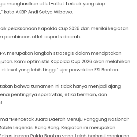
ga menghasilkan atlet-atlet terbaik yang siap
” kata AKBP Andi Setyo Wibowo.
baik pelaksanaan Kapolda Cup 2026 dan menilai kegiatan
 pembinaan atlet esports daerah.
IESPA merupakan langkah strategis dalam menciptakan
jutan. Kami optimistis Kapolda Cup 2026 akan melahirkan
 level yang lebih tinggi,” ujar perwakilan ESI Banten.
takan bahwa turnamen ini tidak hanya menjadi ajang
nai pentingnya sportivitas, etika bermain, dan
f.
ma “Mencetak Juara Daerah Menuju Panggung Nasional”
ile Legends: Bang Bang. Kegiatan ini merupakan
Polres jajaran Polda Banten yang telah berhasil menjaring