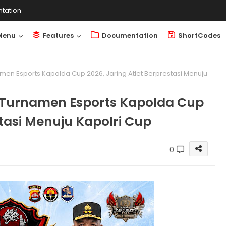
tation
Menu
Features
Documentation
ShortCodes
men Esports Kapolda Cup 2026, Jaring Atlet Berprestasi Menuju
 Turnamen Esports Kapolda Cup
stasi Menuju Kapolri Cup
0