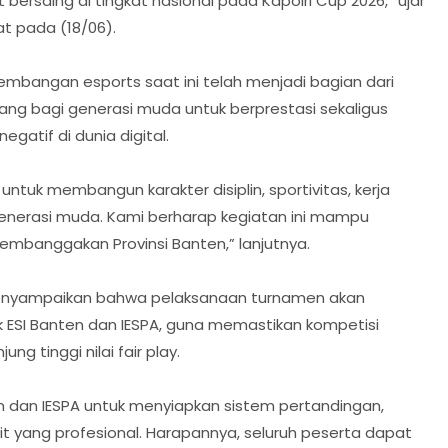
bersaing di tingkat nasional pada Kapolri Cup 2026,” ujar
at pada (18/06).
embangan esports saat ini telah menjadi bagian dari
ang bagi generasi muda untuk berprestasi sekaligus
gatif di dunia digital.
untuk membangun karakter disiplin, sportivitas, kerja
generasi muda. Kami berharap kegiatan ini mampu
embanggakan Provinsi Banten,” lanjutnya.
menyampaikan bahwa pelaksanaan turnamen akan
k ESI Banten dan IESPA, guna memastikan kompetisi
ng tinggi nilai fair play.
en dan IESPA untuk menyiapkan sistem pertandingan,
t yang profesional. Harapannya, seluruh peserta dapat