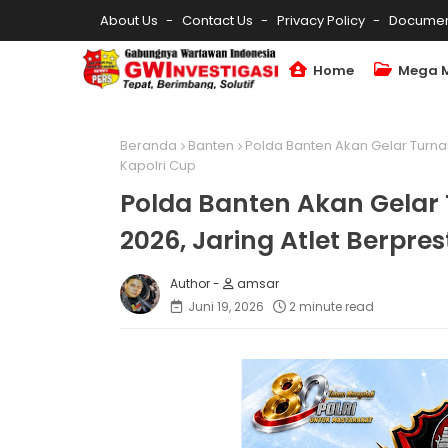
About Us
Contact Us
Privacy Policy
Documen
Home
Mega 
Beranda
Banten
Polda Banten Akan Gelar Turna
Kapolri Cup
Polda Banten Akan Gelar
2026, Jaring Atlet Berpre
amsar
Juni 19, 2026
2 minute read