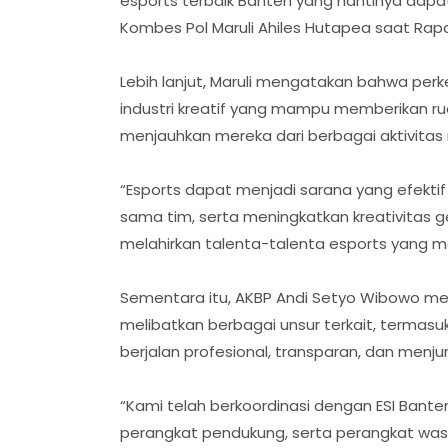
esports terbaik Banten yang nantinya dapat 
Kombes Pol Maruli Ahiles Hutapea saat Rap
Lebih lanjut, Maruli mengatakan bahwa perk
industri kreatif yang mampu memberikan ru
menjauhkan mereka dari berbagai aktivitas ne
“Esports dapat menjadi sarana yang efektif 
sama tim, serta meningkatkan kreativitas 
melahirkan talenta-talenta esports yang m
Sementara itu, AKBP Andi Setyo Wibowo 
melibatkan berbagai unsur terkait, termasu
berjalan profesional, transparan, dan menjunju
“Kami telah berkoordinasi dengan ESI Bant
perangkat pendukung, serta perangkat wasi