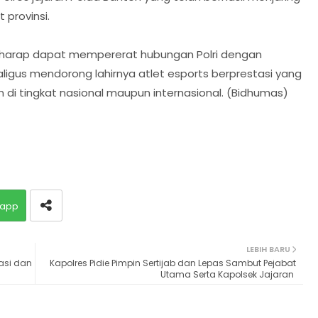
t provinsi.
erharap dapat mempererat hubungan Polri dengan
ligus mendorong lahirnya atlet esports berprestasi yang
i tingkat nasional maupun internasional. (Bidhumas)
app
LEBIH BARU
asi dan
‎Kapolres Pidie Pimpin Sertijab dan Lepas Sambut Pejabat
Utama Serta Kapolsek Jajaran ‎