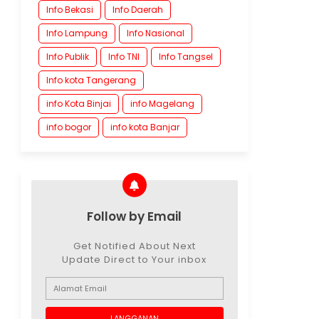
Info Bekasi
Info Daerah
Info Lampung
Info Nasional
Info Publik
Info TNI
Info Tangsel
Info kota Tangerang
info Kota Binjai
info Magelang
info bogor
info kota Banjar
Follow by Email
Get Notified About Next
Update Direct to Your inbox