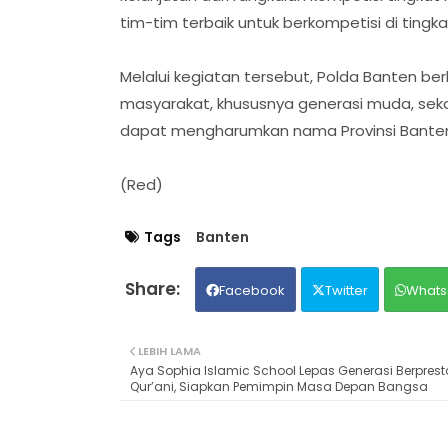
tim-tim terbaik untuk berkompetisi di tingka
Melalui kegiatan tersebut, Polda Banten b
masyarakat, khususnya generasi muda, seka
dapat mengharumkan nama Provinsi Banten d
(Red)
Tags
Banten
Facebook
Twitter
Whats
LEBIH LAMA
Aya Sophia Islamic School Lepas Generasi Berprest
Qur’ani, Siapkan Pemimpin Masa Depan Bangsa