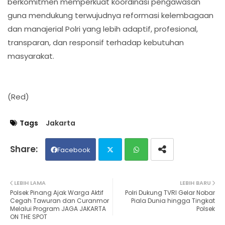
berkomitmen memperkuat koordinasi pengawasan
guna mendukung terwujudnya reformasi kelembagaan
dan manajerial Polri yang lebih adaptif, profesional,
transparan, dan responsif terhadap kebutuhan
masyarakat.
(Red)
Tags
Jakarta
Facebook
Twit
Wh
LEBIH LAMA
LEBIH BARU
Polsek Pinang Ajak Warga Aktif
Polri Dukung TVRI Gelar Nobar
ter
ats
Cegah Tawuran dan Curanmor
Piala Dunia hingga Tingkat
Melalui Program JAGA JAKARTA
Polsek
ON THE SPOT
ap