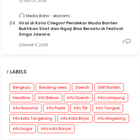
Juni 21, 2026
Media Bahri
ekonomi
Viral di Kota Cilegon! Pendekar Muda Banten
Buktikan Silat dan Ngaji Bisa Bersatu di Festival
Singa Jawara
0
Maret 11, 2026
LABELS
Bengkulu
Breaking news
Daerah
GWI Banten
Headline
Info Bekasi
Info Daerah
Info Lampung
Info Nasional
Info Publik
Info TNI
Info Tangsel
Info kota Tangerang
info Kota Binjai
info Magelang
info bogor
info kota Banjar