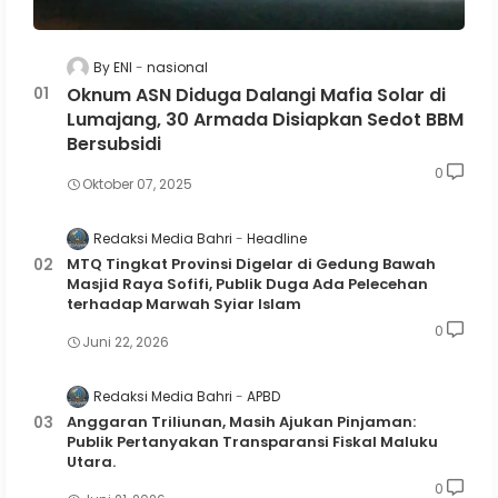
By ENI
nasional
Oknum ASN Diduga Dalangi Mafia Solar di
Lumajang, 30 Armada Disiapkan Sedot BBM
Bersubsidi
0
Oktober 07, 2025
Redaksi Media Bahri
Headline
MTQ Tingkat Provinsi Digelar di Gedung Bawah
Masjid Raya Sofifi, Publik Duga Ada Pelecehan
terhadap Marwah Syiar Islam
0
Juni 22, 2026
Redaksi Media Bahri
APBD
Anggaran Triliunan, Masih Ajukan Pinjaman:
Publik Pertanyakan Transparansi Fiskal Maluku
Utara.
0