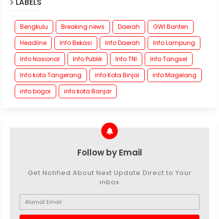
LABELS
Bengkulu
Breaking news
Daerah
GWI Banten
Headline
Info Bekasi
Info Daerah
Info Lampung
Info Nasional
Info Publik
Info TNI
Info Tangsel
Info kota Tangerang
info Kota Binjai
info Magelang
info bogor
info kota Banjar
Follow by Email
Get Notified About Next Update Direct to Your
inbox