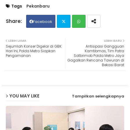
Tags
Pekanbaru
Facebook
Twit
Wh
LEBIH LAMA
LEBIH BARU
Sejumlah Konser Digelar di GBK
Antisipasi Gangguan
ter
ats
Hari Ini, Polda Metro Siapkan
Kamtibmas, Tim Patra
Pengamanan
Satbrimob Polda Metro Jaya
Gagalkan Rencana Tawuran di
ap
Bekasi Barat
p
YOU MAY LIKE
Tampilkan selengkapnya