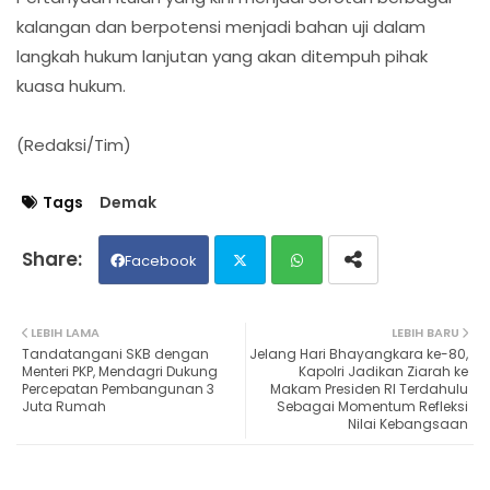
kalangan dan berpotensi menjadi bahan uji dalam
langkah hukum lanjutan yang akan ditempuh pihak
kuasa hukum.
(Redaksi/Tim)
Tags
Demak
Facebook
Twit
Wh
LEBIH LAMA
LEBIH BARU
Tandatangani SKB dengan
Jelang Hari Bhayangkara ke-80,
ter
ats
Menteri PKP, Mendagri Dukung
Kapolri Jadikan Ziarah ke
Percepatan Pembangunan 3
Makam Presiden RI Terdahulu
Juta Rumah
Sebagai Momentum Refleksi
ap
Nilai Kebangsaan
p