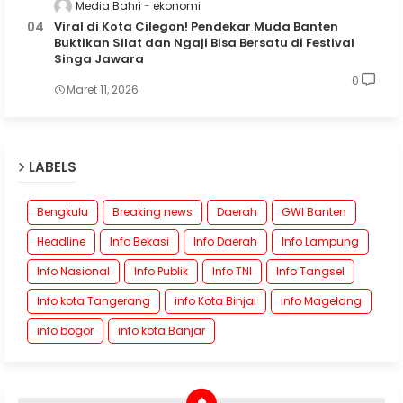
Media Bahri
ekonomi
Viral di Kota Cilegon! Pendekar Muda Banten
Buktikan Silat dan Ngaji Bisa Bersatu di Festival
Singa Jawara
0
Maret 11, 2026
LABELS
Bengkulu
Breaking news
Daerah
GWI Banten
Headline
Info Bekasi
Info Daerah
Info Lampung
Info Nasional
Info Publik
Info TNI
Info Tangsel
Info kota Tangerang
info Kota Binjai
info Magelang
info bogor
info kota Banjar