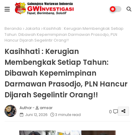
Beranda
Jakarta
Kasihhati : Kerugian Membengkak Setiap
Tahun: Dibawah Kepemimpinan Darmawan Prasodjo, PLN
Hancur Dijarah Segelintir Orang!!
Kasihhati : Kerugian
Membengkak Setiap Tahun:
Dibawah Kepemimpinan
Darmawan Prasodjo, PLN Hancur
Dijarah Segelintir Orang!!
amsar
0
Juni 12, 2026
3 minute read