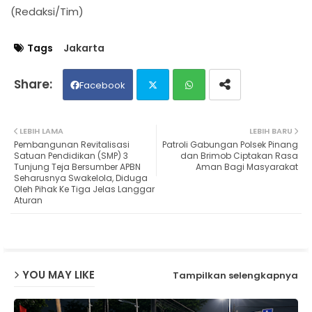
(Redaksi/Tim)
Tags
Jakarta
Facebook
Twit
Wh
LEBIH LAMA
LEBIH BARU
Pembangunan Revitalisasi
Patroli Gabungan Polsek Pinang
ter
ats
Satuan Pendidikan (SMP) 3
dan Brimob Ciptakan Rasa
Tunjung Teja Bersumber APBN
Aman Bagi Masyarakat
Seharusnya Swakelola, Diduga
ap
Oleh Pihak Ke Tiga Jelas Langgar
Aturan
p
YOU MAY LIKE
Tampilkan selengkapnya