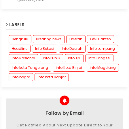
LABELS
Bengkulu
Breaking news
Daerah
GWI Banten
Headline
Info Bekasi
Info Daerah
Info Lampung
Info Nasional
Info Publik
Info TNI
Info Tangsel
Info kota Tangerang
info Kota Binjai
info Magelang
info bogor
info kota Banjar
Follow by Email
Get Notified About Next Update Direct to Your