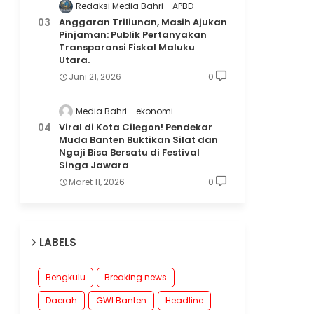
Redaksi Media Bahri
APBD
Anggaran Triliunan, Masih Ajukan
Pinjaman: Publik Pertanyakan
Transparansi Fiskal Maluku
Utara.
Juni 21, 2026
0
Media Bahri
ekonomi
Viral di Kota Cilegon! Pendekar
Muda Banten Buktikan Silat dan
Ngaji Bisa Bersatu di Festival
Singa Jawara
Maret 11, 2026
0
LABELS
Bengkulu
Breaking news
Daerah
GWI Banten
Headline