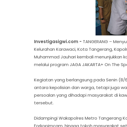
Investigasigwi.com -
TANGERANG – Menyus
Kelurahan Karawaci, Kota Tangerang, Kapol
Muhammad Jauhari kembali menunjukkan ko
melalui program JAGA JAKARTA+ On The Sp
Kegiatan yang berlangsung pada Senin (8/6/
antara kepolisian dan warga, tetapi juga 
persoalan yang dihadapi masyarakat di ka
tersebut.
Didampingi Wakapolres Metro Tangerang Kot
Forkopimcam, hingga tokoh masyarakat set