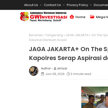
About Us
Contact Us
Privacy Policy
Documen
Home
Mega 
Beranda
Tangerang
JAGA JAKARTA+ On The Spo
Salurkan Bantuan Sosial
JAGA JAKARTA+ On The S
Kapolres Serap Aspirasi 
amsar
Juni 08, 2026
3 minute read