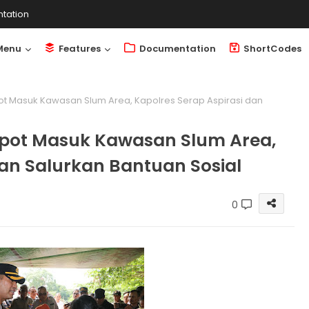
tation
Menu
Features
Documentation
ShortCodes
t Masuk Kawasan Slum Area, Kapolres Serap Aspirasi dan
pot Masuk Kawasan Slum Area,
dan Salurkan Bantuan Sosial
0