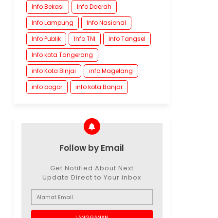
Info Bekasi
Info Daerah
Info Lampung
Info Nasional
Info Publik
Info TNI
Info Tangsel
Info kota Tangerang
info Kota Binjai
info Magelang
info bogor
info kota Banjar
Follow by Email
Get Notified About Next
Update Direct to Your inbox