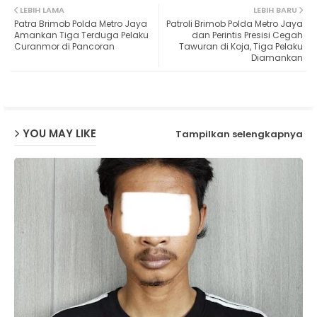
LEBIH LAMA
LEBIH BARU
Patra Brimob Polda Metro Jaya
Patroli Brimob Polda Metro Jaya
ter
ats
Amankan Tiga Terduga Pelaku
dan Perintis Presisi Cegah
Curanmor di Pancoran
Tawuran di Koja, Tiga Pelaku
Diamankan
ap
p
YOU MAY LIKE
Tampilkan selengkapnya