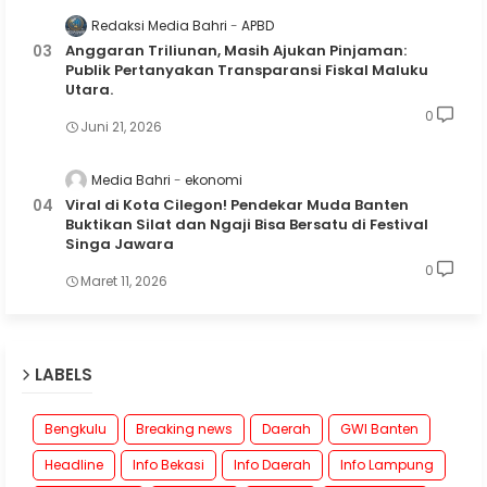
Redaksi Media Bahri
APBD
Anggaran Triliunan, Masih Ajukan Pinjaman:
Publik Pertanyakan Transparansi Fiskal Maluku
Utara.
0
Juni 21, 2026
Media Bahri
ekonomi
Viral di Kota Cilegon! Pendekar Muda Banten
Buktikan Silat dan Ngaji Bisa Bersatu di Festival
Singa Jawara
0
Maret 11, 2026
LABELS
Bengkulu
Breaking news
Daerah
GWI Banten
Headline
Info Bekasi
Info Daerah
Info Lampung