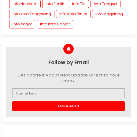
Info Nasional
Info Publik
Info TNI
Info Tangsel
Info kota Tangerang
info Kota Binjai
info Magelang
info bogor
info kota Banjar
Follow by Email
Get Notified About Next Update Direct to Your
inbox