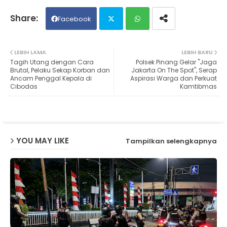
Facebook
Twit
Wh
LEBIH LAMA
LEBIH BARU
Tagih Utang dengan Cara
Polsek Pinang Gelar "Jaga
ter
ats
Brutal, Pelaku Sekap Korban dan
Jakarta On The Spot", Serap
Ancam Penggal Kepala di
Aspirasi Warga dan Perkuat
Cibodas
Kamtibmas
ap
p
YOU MAY LIKE
Tampilkan selengkapnya