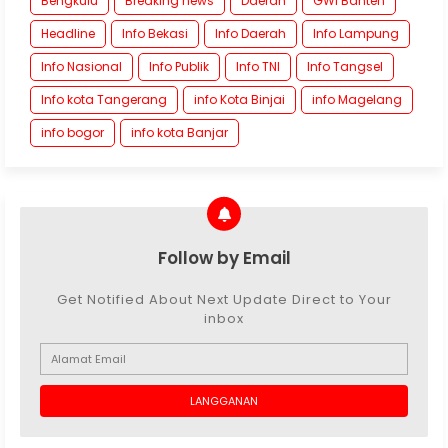
Bengkulu
Breaking news
Daerah
GWI Banten
Headline
Info Bekasi
Info Daerah
Info Lampung
Info Nasional
Info Publik
Info TNI
Info Tangsel
Info kota Tangerang
info Kota Binjai
info Magelang
info bogor
info kota Banjar
Follow by Email
Get Notified About Next Update Direct to Your
inbox