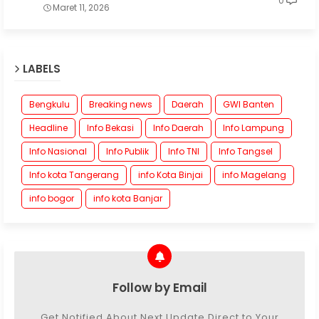
0
Maret 11, 2026
LABELS
Bengkulu
Breaking news
Daerah
GWI Banten
Headline
Info Bekasi
Info Daerah
Info Lampung
Info Nasional
Info Publik
Info TNI
Info Tangsel
Info kota Tangerang
info Kota Binjai
info Magelang
info bogor
info kota Banjar
Follow by Email
Get Notified About Next Update Direct to Your