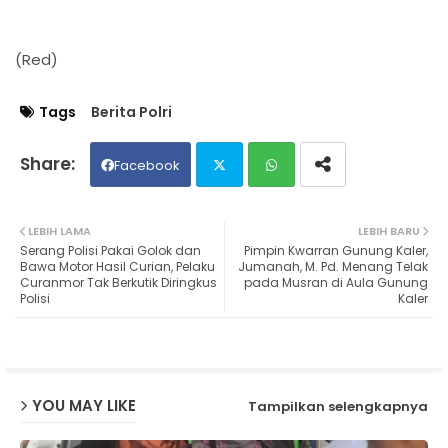
(Red)
Tags
Berita Polri
Facebook
Twit
Wh
LEBIH LAMA
LEBIH BARU
Serang Polisi Pakai Golok dan
Pimpin Kwarran Gunung Kaler,
ter
ats
Bawa Motor Hasil Curian, Pelaku
Jumanah, M. Pd. Menang Telak
Curanmor Tak Berkutik Diringkus
pada Musran di Aula Gunung
Polisi
Kaler
ap
p
YOU MAY LIKE
Tampilkan selengkapnya