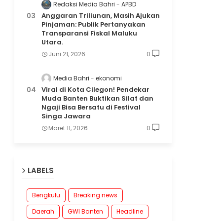
Redaksi Media Bahri
APBD
Anggaran Triliunan, Masih Ajukan
Pinjaman: Publik Pertanyakan
Transparansi Fiskal Maluku
Utara.
Juni 21, 2026
0
Media Bahri
ekonomi
Viral di Kota Cilegon! Pendekar
Muda Banten Buktikan Silat dan
Ngaji Bisa Bersatu di Festival
Singa Jawara
Maret 11, 2026
0
LABELS
Bengkulu
Breaking news
Daerah
GWI Banten
Headline