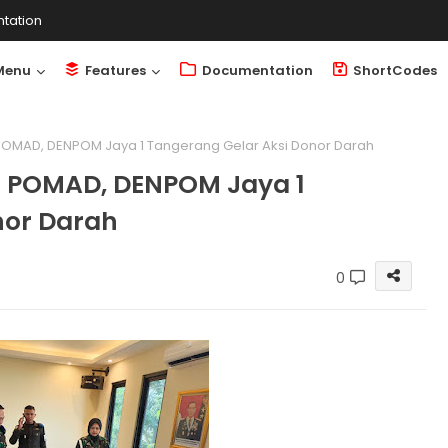
tation
Menu
Features
Documentation
ShortCodes
OMAD, DENPOM Jaya 1 Tangerang Gelar Aksi Donor Darah
 POMAD, DENPOM Jaya 1
nor Darah
0