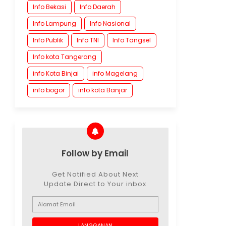
Info Bekasi
Info Daerah
Info Lampung
Info Nasional
Info Publik
Info TNI
Info Tangsel
Info kota Tangerang
info Kota Binjai
info Magelang
info bogor
info kota Banjar
Follow by Email
Get Notified About Next
Update Direct to Your inbox