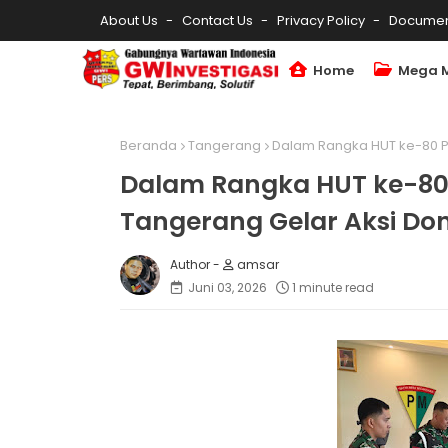
About Us
Contact Us
Privacy Policy
Documen
Home
Mega 
Beranda
Tangerang
Dalam Rangka HUT ke-80 P
Dalam Rangka HUT ke-80
Tangerang Gelar Aksi Do
amsar
Juni 03, 2026
1 minute read