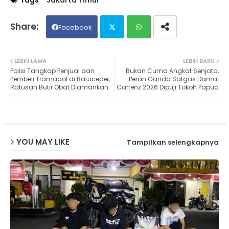
Facebook
Twit
Wh
LEBIH LAMA
LEBIH BARU
Polisi Tangkap Penjual dan
Bukan Cuma Angkat Senjata,
ter
ats
Pembeli Tramadol di Batuceper,
Peran Ganda Satgas Damai
Ratusan Butir Obat Diamankan
Cartenz 2026 Dipuji Tokoh Papua
ap
p
YOU MAY LIKE
Tampilkan selengkapnya