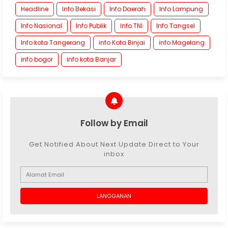
Headline
Info Bekasi
Info Daerah
Info Lampung
Info Nasional
Info Publik
Info TNI
Info Tangsel
Info kota Tangerang
info Kota Binjai
info Magelang
info bogor
info kota Banjar
Follow by Email
Get Notified About Next Update Direct to Your
inbox