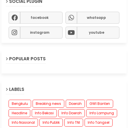
SOCIAL PLUGIN
facebook
whatsapp
instagram
youtube
POPULAR POSTS
LABELS
Bengkulu
Breaking news
Daerah
GWI Banten
Headline
Info Bekasi
Info Daerah
Info Lampung
Info Nasional
Info Publik
Info TNI
Info Tangsel