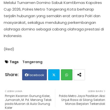
Melalui Turnamen Domino Sabuk Kamtibmas Kapolres
Cup 2026, Polres Metro Tangerang Kota berharap
terjalin hubungan yang semakin erat antara Polri dan
masyarakat, sekaligus mendukung perkembangan
olahraga domino sebagai cabang olahraga prestasi di
Indonesia.
(Red)
Tags
Tangerang
Facebook
Twit
Wh
LEBIH LAMA
LEBIH BARU
Pimpin Kwarran Gunung Kaler,
Polda Metro Jaya Pastikan Aksi
ter
ats
Jumanah, M. Pd. Menang Telak
Unjuk Rasa di Silang Selatan
pada Musran di Aula Gunung
Monas Berjalan Terkendali
Kaler
ap