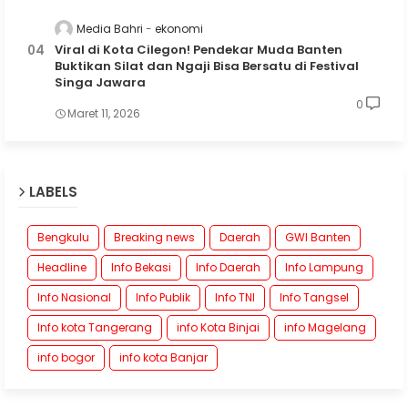
Media Bahri
ekonomi
Viral di Kota Cilegon! Pendekar Muda Banten
Buktikan Silat dan Ngaji Bisa Bersatu di Festival
Singa Jawara
0
Maret 11, 2026
LABELS
Bengkulu
Breaking news
Daerah
GWI Banten
Headline
Info Bekasi
Info Daerah
Info Lampung
Info Nasional
Info Publik
Info TNI
Info Tangsel
Info kota Tangerang
info Kota Binjai
info Magelang
info bogor
info kota Banjar