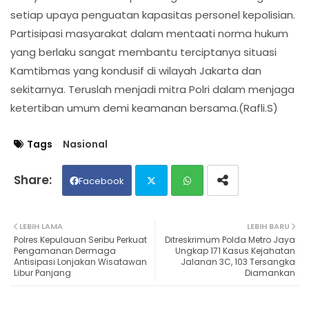
setiap upaya penguatan kapasitas personel kepolisian.
Partisipasi masyarakat dalam mentaati norma hukum
yang berlaku sangat membantu terciptanya situasi
Kamtibmas yang kondusif di wilayah Jakarta dan
sekitarnya. Teruslah menjadi mitra Polri dalam menjaga
ketertiban umum demi keamanan bersama.(Rafli.S)
Tags
Nasional
Facebook
Twit
Wh
LEBIH LAMA
LEBIH BARU
Polres Kepulauan Seribu Perkuat
Ditreskrimum Polda Metro Jaya
ter
ats
Pengamanan Dermaga
Ungkap 171 Kasus Kejahatan
Antisipasi Lonjakan Wisatawan
Jalanan 3C, 103 Tersangka
Libur Panjang
Diamankan
ap
p