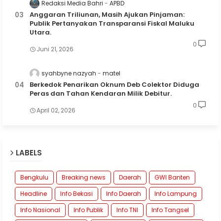
Redaksi Media Bahri
APBD
Anggaran Triliunan, Masih Ajukan Pinjaman:
Publik Pertanyakan Transparansi Fiskal Maluku
Utara.
0
Juni 21, 2026
syahbyne nazyah
matel
Berkedok Penarikan Oknum Deb Colektor Diduga
Peras dan Tahan Kendaran Milik Debitur.
0
April 02, 2026
LABELS
Bengkulu
Breaking news
Daerah
GWI Banten
Headline
Info Bekasi
Info Daerah
Info Lampung
Info Nasional
Info Publik
Info TNI
Info Tangsel