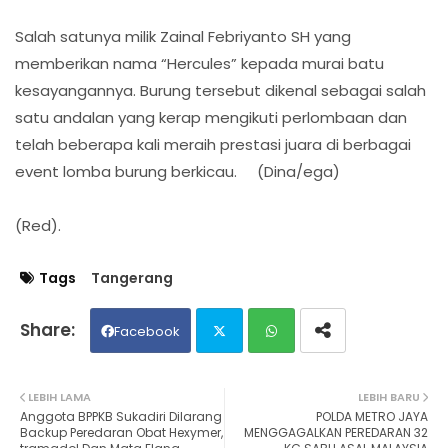
Salah satunya milik Zainal Febriyanto SH yang
memberikan nama “Hercules” kepada murai batu
kesayangannya. Burung tersebut dikenal sebagai salah
satu andalan yang kerap mengikuti perlombaan dan
telah beberapa kali meraih prestasi juara di berbagai
event lomba burung berkicau. (Dina/ega)
(Red).
Tags
Tangerang
Facebook
Twit
Wh
LEBIH LAMA
LEBIH BARU
Anggota BPPKB Sukadiri Dilarang
POLDA METRO JAYA
ter
ats
Backup Peredaran Obat Hexymer,
MENGGAGALKAN PEREDARAN 32