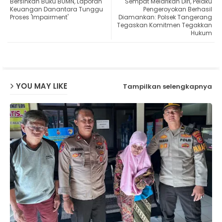
Bersihkan Buku BUMN, Laporan
Sempat Melarikan Diri, Pelaku
ter
ats
Keuangan Danantara Tunggu
Pengeroyokan Berhasil
Proses 'Impairment'
Diamankan: Polsek Tangerang
Tegaskan Komitmen Tegakkan
ap
Hukum
p
YOU MAY LIKE
Tampilkan selengkapnya