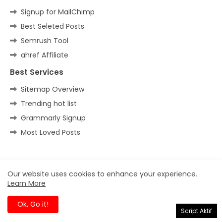
Signup for MailChimp
Best Seleted Posts
Semrush Tool
ahref Affiliate
Best Services
Sitemap Overview
Trending hot list
Grammarly Signup
Most Loved Posts
Home
About
Contact us
Privacy Policy
Our website uses cookies to enhance your experience.
Learn More
All Right Reserved Copyright ©
Ok, Go it!
Script Aktif