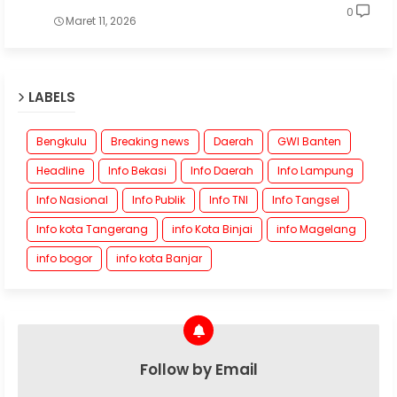
0
Maret 11, 2026
LABELS
Bengkulu
Breaking news
Daerah
GWI Banten
Headline
Info Bekasi
Info Daerah
Info Lampung
Info Nasional
Info Publik
Info TNI
Info Tangsel
Info kota Tangerang
info Kota Binjai
info Magelang
info bogor
info kota Banjar
Follow by Email