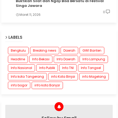
Buktikan Silat dan Ngaji Bisa Bersatu di Festival
Singa Jawara
0
Maret 11, 2026
LABELS
Bengkulu
Breaking news
Daerah
GWI Banten
Headline
Info Bekasi
Info Daerah
Info Lampung
Info Nasional
Info Publik
Info TNI
Info Tangsel
Info kota Tangerang
info Kota Binjai
info Magelang
info bogor
info kota Banjar