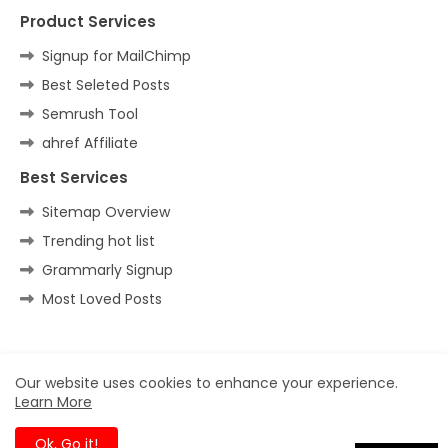
Product Services
Signup for MailChimp
Best Seleted Posts
Semrush Tool
ahref Affiliate
Best Services
Sitemap Overview
Trending hot list
Grammarly Signup
Most Loved Posts
Home
About
Contact us
Privacy Policy
Our website uses cookies to enhance your experience.
Learn More
All Right Reserved Copyright ©
Ok, Go it!