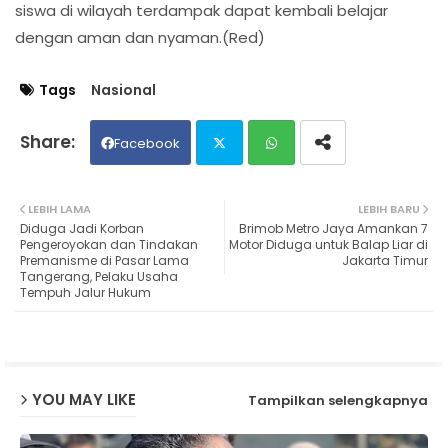
siswa di wilayah terdampak dapat kembali belajar
dengan aman dan nyaman.(Red)
Tags
Nasional
Facebook
Twit
Wh
LEBIH LAMA
LEBIH BARU
Diduga Jadi Korban
Brimob Metro Jaya Amankan 7
ter
ats
Pengeroyokan dan Tindakan
Motor Diduga untuk Balap Liar di
Premanisme di Pasar Lama
Jakarta Timur
Tangerang, Pelaku Usaha
ap
Tempuh Jalur Hukum
p
YOU MAY LIKE
Tampilkan selengkapnya