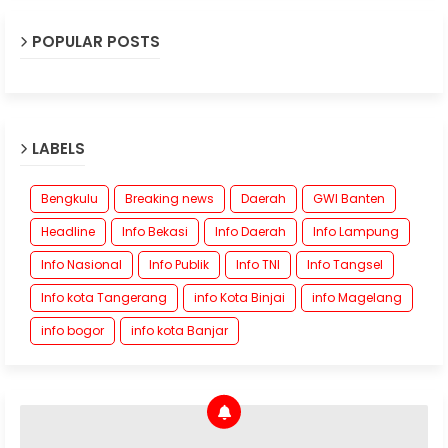
POPULAR POSTS
LABELS
Bengkulu
Breaking news
Daerah
GWI Banten
Headline
Info Bekasi
Info Daerah
Info Lampung
Info Nasional
Info Publik
Info TNI
Info Tangsel
Info kota Tangerang
info Kota Binjai
info Magelang
info bogor
info kota Banjar