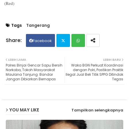
(Red)
Tags
Tangerang
Facebook
Twit
Wh
LEBIH LAMA
LEBIH BARU
Polres Binjai Gencar Sapu Bersih
Waka BGN Perkuat Koordinasi
ter
ats
Narkoba, Tokoh Masyarakat
dengan Polri, Pastikan Praktik
Maulana Tanjung: Bandar
Ilegal Jual Beli Titik SPPG Ditindak
Jangan Dibiarkan Bernapas
Tegas
ap
p
YOU MAY LIKE
Tampilkan selengkapnya