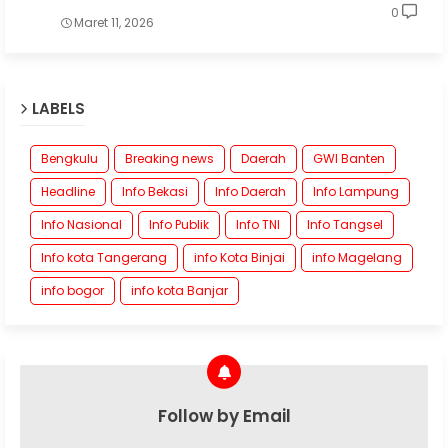
0
Maret 11, 2026
LABELS
Bengkulu
Breaking news
Daerah
GWI Banten
Headline
Info Bekasi
Info Daerah
Info Lampung
Info Nasional
Info Publik
Info TNI
Info Tangsel
Info kota Tangerang
info Kota Binjai
info Magelang
info bogor
info kota Banjar
Follow by Email