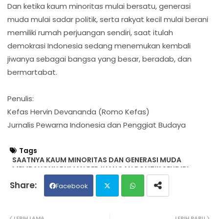
Dan ketika kaum minoritas mulai bersatu, generasi
muda mulai sadar politik, serta rakyat kecil mulai berani
memiliki rumah perjuangan sendiri, saat itulah
demokrasi Indonesia sedang menemukan kembali
jiwanya sebagai bangsa yang besar, beradab, dan
bermartabat.
Penulis:
Kefas Hervin Devananda (Romo Kefas)
Jurnalis Pewarna Indonesia dan Penggiat Budaya
Tags
SAATNYA KAUM MINORITAS DAN GENERASI MUDA
MEMBANGUN RUMAH PERJUANGAN POLITIK SENDIRI
Facebook
Twit
Wh
LEBIH LAMA
LEBIH BARU