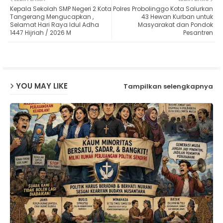
Kepala Sekolah SMP Negeri 2 Kota
Polres Probolinggo Kota Salurkan
ter
ats
Tangerang Mengucapkan ,
43 Hewan Kurban untuk
Selamat Hari Raya Idul Adha
Masyarakat dan Pondok
1447 Hijriah / 2026 M
Pesantren
ap
p
YOU MAY LIKE
Tampilkan selengkapnya