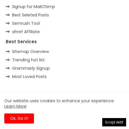
Signup for MailChimp
Best Seleted Posts
Semrush Tool
ahref Affiliate
Best Services
Sitemap Overview
Trending hot list
Grammarly Signup
Most Loved Posts
Home
About
Contact us
Privacy Policy
Our website uses cookies to enhance your experience.
Learn More
All Right Reserved Copyright ©
Ok, Go it!
Script Aktif