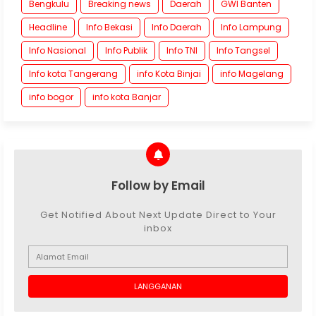
Bengkulu
Breaking news
Daerah
GWI Banten
Headline
Info Bekasi
Info Daerah
Info Lampung
Info Nasional
Info Publik
Info TNI
Info Tangsel
Info kota Tangerang
info Kota Binjai
info Magelang
info bogor
info kota Banjar
Follow by Email
Get Notified About Next Update Direct to Your
inbox