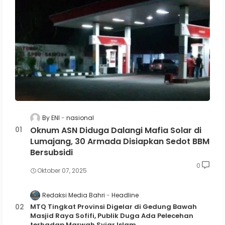
By ENI
nasional
Oknum ASN Diduga Dalangi Mafia Solar di
Lumajang, 30 Armada Disiapkan Sedot BBM
Bersubsidi
0
Oktober 07, 2025
Redaksi Media Bahri
Headline
MTQ Tingkat Provinsi Digelar di Gedung Bawah
Masjid Raya Sofifi, Publik Duga Ada Pelecehan
terhadap Marwah Syiar Islam