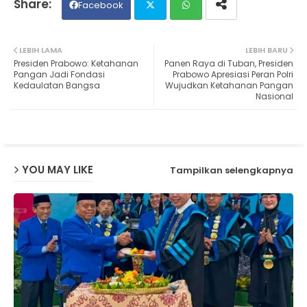
Facebook
Twit
Wh
LEBIH LAMA
LEBIH BARU
Presiden Prabowo: Ketahanan
Panen Raya di Tuban, Presiden
ter
ats
Pangan Jadi Fondasi
Prabowo Apresiasi Peran Polri
Kedaulatan Bangsa
Wujudkan Ketahanan Pangan
Nasional
ap
p
YOU MAY LIKE
Tampilkan selengkapnya