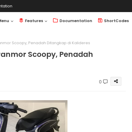
tation
Menu
Features
Documentation
ShortCodes
nmor Scoopy, Penadah Ditangkap di Kalideres
ranmor Scoopy, Penadah
0