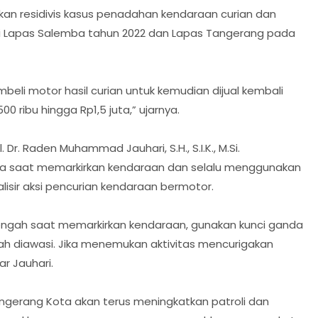
akan residivis kasus penadahan kendaraan curian dan
i di Lapas Salemba tahun 2022 dan Lapas Tangerang pada
mbeli motor hasil curian untuk kemudian dijual kembali
ribu hingga Rp1,5 juta,” ujarnya.
r. Raden Muhammad Jauhari, S.H., S.I.K., M.Si.
a saat memarkirkan kendaraan dan selalu menggunakan
ir aksi pencurian kendaraan bermotor.
ngah saat memarkirkan kendaraan, gunakan kunci ganda
h diawasi. Jika menemukan aktivitas mencurigakan
ar Jauhari.
ngerang Kota akan terus meningkatkan patroli dan