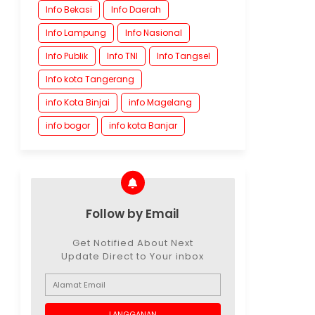
Info Bekasi
Info Daerah
Info Lampung
Info Nasional
Info Publik
Info TNI
Info Tangsel
Info kota Tangerang
info Kota Binjai
info Magelang
info bogor
info kota Banjar
Follow by Email
Get Notified About Next
Update Direct to Your inbox