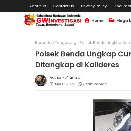
About Us
Contact Us
Privacy Policy
Documen
Home
Mega 
Beranda
Tangerang
Polsek Benda Ungkap Cura
Polsek Benda Ungkap Cu
Ditangkap di Kalideres
amsar
Mei 17, 2026
2 minute read