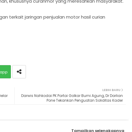
anan, khususnya curanmor yang meresahkan masyarakat.
n terkait jaringan penjualan motor hasil curian
app
LEBIH BARU
elar
Darwis Nahkodai PK Partai Golkar Bumi Agung, Dr Darlian
Pone Tekankan Penguatan Soliditas Kader
Tampilkan selengkapnya