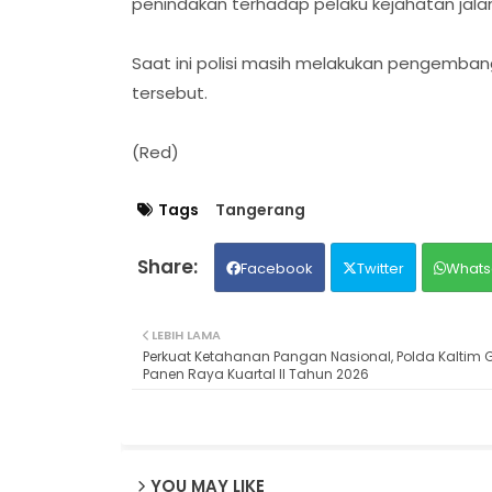
penindakan terhadap pelaku kejahatan jal
Saat ini polisi masih melakukan pengembanga
tersebut.
(Red)
Tags
Tangerang
Facebook
Twitter
Whats
LEBIH LAMA
Perkuat Ketahanan Pangan Nasional, Polda Kaltim G
Panen Raya Kuartal II Tahun 2026
YOU MAY LIKE