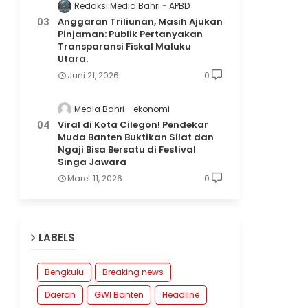
Redaksi Media Bahri
APBD
Anggaran Triliunan, Masih Ajukan
Pinjaman: Publik Pertanyakan
Transparansi Fiskal Maluku
Utara.
Juni 21, 2026
0
Media Bahri
ekonomi
Viral di Kota Cilegon! Pendekar
Muda Banten Buktikan Silat dan
Ngaji Bisa Bersatu di Festival
Singa Jawara
Maret 11, 2026
0
LABELS
Bengkulu
Breaking news
Daerah
GWI Banten
Headline