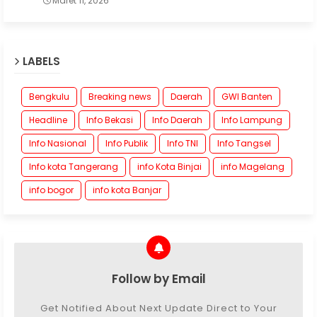
Maret 11, 2026
LABELS
Bengkulu
Breaking news
Daerah
GWI Banten
Headline
Info Bekasi
Info Daerah
Info Lampung
Info Nasional
Info Publik
Info TNI
Info Tangsel
Info kota Tangerang
info Kota Binjai
info Magelang
info bogor
info kota Banjar
Follow by Email
Get Notified About Next Update Direct to Your