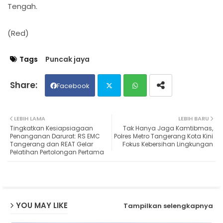
Tengah.
(Red)
Tags
Puncak jaya
Facebook
Twit
Wh
LEBIH LAMA
LEBIH BARU
Tingkatkan Kesiapsiagaan
Tak Hanya Jaga Kamtibmas,
ter
ats
Penanganan Darurat: RS EMC
Polres Metro Tangerang Kota Kini
Tangerang dan REAT Gelar
Fokus Kebersihan Lingkungan
Pelatihan Pertolongan Pertama
ap
p
YOU MAY LIKE
Tampilkan selengkapnya