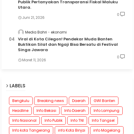
Publik Pertanyakan Transparansi Fiskal Maluku
Utara.
0
Juni 21, 2026
Media Bahri
ekonomi
Viral di Kota Cilegon! Pendekar Muda Banten
Buktikan Silat dan Ngaji Bisa Bersatu di Festival
Singa Jawara
0
Maret 11, 2026
LABELS
Bengkulu
Breaking news
Daerah
GWI Banten
Headline
Info Bekasi
Info Daerah
Info Lampung
Info Nasional
Info Publik
Info TNI
Info Tangsel
Info kota Tangerang
info Kota Binjai
info Magelang