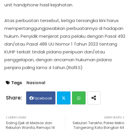
unit handphone hasil kejahatan.
Atas perbuatan tersebut, ketiga tersangka kini harus
mempertanggungjawabkan perbuatannya di hadapan
hukum. Penyidik menjerat para pelaku dengan Pasal 492
dan/atau Pasal 486 UU Nomor 1 Tahun 2023 tentang
KUHP terkait tindak pidana penipuan dan/atau
penggelapan, dengan ancaman hukuman pidana
penjara paling lama 4 tahun.(Rafli.S)
Tags
Nasional
Facebook
Twit
Wh
LEBIH LAMA
LEBIH BARU
Saling Ejek di Medsos dan
Sebulan Terakhir, Polres Metro
ter
ats
Rebutan Wanita, Remaja 14
Tangerang Kota Bongkar 44