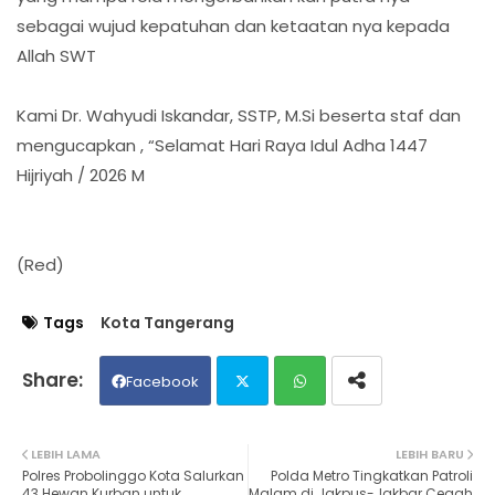
sebagai wujud kepatuhan dan ketaatan nya kepada
Allah SWT
Kami Dr. Wahyudi Iskandar, SSTP, M.Si beserta staf dan
mengucapkan , “Selamat Hari Raya Idul Adha 1447
Hijriyah / 2026 M
(Red)
Tags
Kota Tangerang
Facebook
Twit
Wh
LEBIH LAMA
LEBIH BARU
Polres Probolinggo Kota Salurkan
Polda Metro Tingkatkan Patroli
ter
ats
43 Hewan Kurban untuk
Malam di Jakpus-Jakbar Cegah