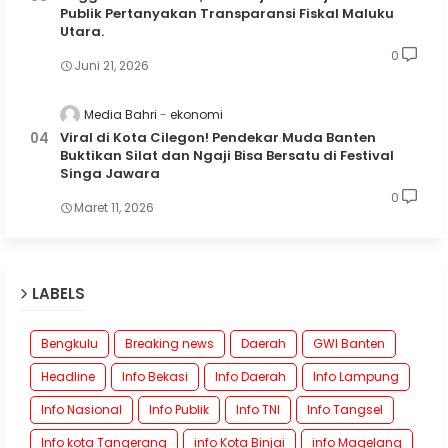
Publik Pertanyakan Transparansi Fiskal Maluku
Utara.
0
Juni 21, 2026
Media Bahri
ekonomi
Viral di Kota Cilegon! Pendekar Muda Banten
Buktikan Silat dan Ngaji Bisa Bersatu di Festival
Singa Jawara
0
Maret 11, 2026
LABELS
Bengkulu
Breaking news
Daerah
GWI Banten
Headline
Info Bekasi
Info Daerah
Info Lampung
Info Nasional
Info Publik
Info TNI
Info Tangsel
Info kota Tangerang
info Kota Binjai
info Magelang