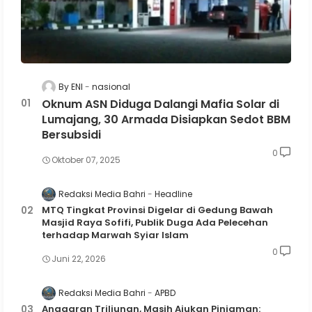
By ENI
nasional
Oknum ASN Diduga Dalangi Mafia Solar di
Lumajang, 30 Armada Disiapkan Sedot BBM
Bersubsidi
0
Oktober 07, 2025
Redaksi Media Bahri
Headline
MTQ Tingkat Provinsi Digelar di Gedung Bawah
Masjid Raya Sofifi, Publik Duga Ada Pelecehan
terhadap Marwah Syiar Islam
0
Juni 22, 2026
Redaksi Media Bahri
APBD
Anggaran Triliunan, Masih Ajukan Pinjaman: