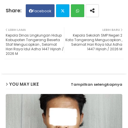
Facebook
Twit
Wh
LEBIH LAMA
LEBIH BARU
Kepala Dinas Lingkungan Hidup
Kepala Sekolah SMP Negeri 2
ter
ats
Kabupaten Tangerang Beserta
Kota Tangerang Mengucapkan ,
Staf Mengucapkan , Selamat
Selamat Hari Raya Idul Adha
Hari Raya Idul Adha 1447 Hijriah /
1447 Hijriah / 2026 M
ap
2026 M
p
YOU MAY LIKE
Tampilkan selengkapnya