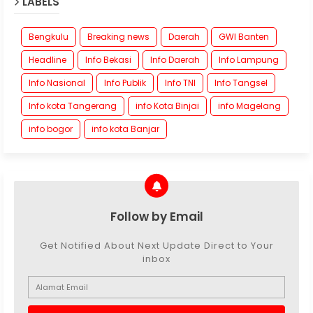
LABELS
Bengkulu
Breaking news
Daerah
GWI Banten
Headline
Info Bekasi
Info Daerah
Info Lampung
Info Nasional
Info Publik
Info TNI
Info Tangsel
Info kota Tangerang
info Kota Binjai
info Magelang
info bogor
info kota Banjar
Follow by Email
Get Notified About Next Update Direct to Your
inbox