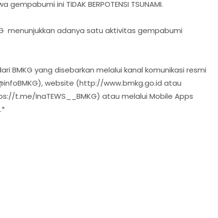
wa gempabumi ini TIDAK BERPOTENSI TSUNAMI.
BMKG menunjukkan adanya satu aktivitas gempabumi
ari BMKG yang disebarkan melalui kanal komunikasi resmi
r @infoBMKG), website (http://www.bmkg.go.id atau
tps://t.me/InaTEWS__BMKG) atau melalui Mobile Apps
.*