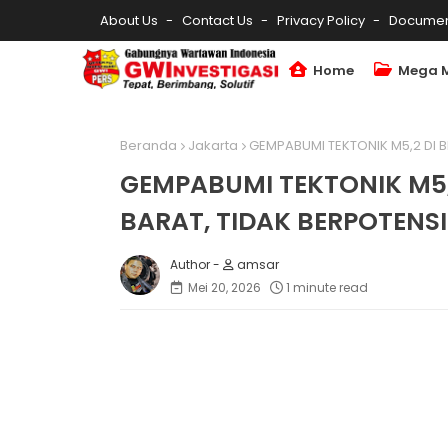
About Us
Contact Us
Privacy Policy
Documen
Home
Mega 
Beranda
Jakarta
GEMPABUMI TEKTONIK M5,2 DI 
GEMPABUMI TEKTONIK M5,
BARAT, TIDAK BERPOTENS
amsar
Mei 20, 2026
1 minute read