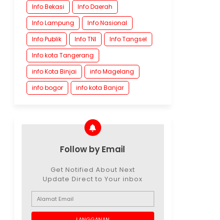
Info Bekasi
Info Daerah
Info Lampung
Info Nasional
Info Publik
Info TNI
Info Tangsel
Info kota Tangerang
info Kota Binjai
info Magelang
info bogor
info kota Banjar
Follow by Email
Get Notified About Next
Update Direct to Your inbox