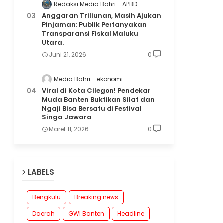
Redaksi Media Bahri
APBD
Anggaran Triliunan, Masih Ajukan
Pinjaman: Publik Pertanyakan
Transparansi Fiskal Maluku
Utara.
Juni 21, 2026
0
Media Bahri
ekonomi
Viral di Kota Cilegon! Pendekar
Muda Banten Buktikan Silat dan
Ngaji Bisa Bersatu di Festival
Singa Jawara
Maret 11, 2026
0
LABELS
Bengkulu
Breaking news
Daerah
GWI Banten
Headline