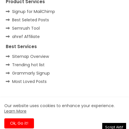
Product Services
Signup for MailChimp
Best Seleted Posts
Semrush Tool
ahref Affiliate
Best Services
Sitemap Overview
Trending hot list
Grammarly Signup
Most Loved Posts
Home
About
Contact us
Privacy Policy
Our website uses cookies to enhance your experience.
Learn More
All Right Reserved Copyright ©
Ok, Go it!
Script Aktif