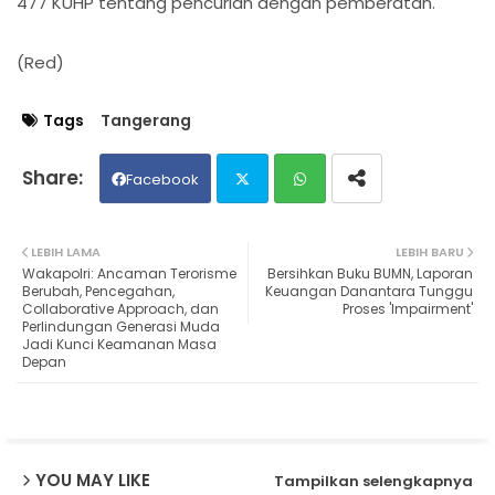
477 KUHP tentang pencurian dengan pemberatan.
(Red)
Tags
Tangerang
Facebook
Twit
Wh
LEBIH LAMA
LEBIH BARU
Wakapolri: Ancaman Terorisme
Bersihkan Buku BUMN, Laporan
ter
ats
Berubah, Pencegahan,
Keuangan Danantara Tunggu
Collaborative Approach, dan
Proses 'Impairment'
Perlindungan Generasi Muda
ap
Jadi Kunci Keamanan Masa
Depan
p
YOU MAY LIKE
Tampilkan selengkapnya