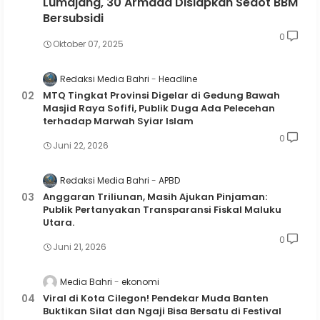
Lumajang, 30 Armada Disiapkan Sedot BBM
Bersubsidi
0
Oktober 07, 2025
Redaksi Media Bahri
Headline
MTQ Tingkat Provinsi Digelar di Gedung Bawah
Masjid Raya Sofifi, Publik Duga Ada Pelecehan
terhadap Marwah Syiar Islam
0
Juni 22, 2026
Redaksi Media Bahri
APBD
Anggaran Triliunan, Masih Ajukan Pinjaman:
Publik Pertanyakan Transparansi Fiskal Maluku
Utara.
0
Juni 21, 2026
Media Bahri
ekonomi
Viral di Kota Cilegon! Pendekar Muda Banten
Buktikan Silat dan Ngaji Bisa Bersatu di Festival