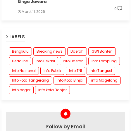
Singa Jawara
0
Maret 11, 2026
LABELS
Bengkulu
Breaking news
Daerah
GWI Banten
Headline
Info Bekasi
Info Daerah
Info Lampung
Info Nasional
Info Publik
Info TNI
Info Tangsel
Info kota Tangerang
info Kota Binjai
info Magelang
info bogor
info kota Banjar
Follow by Email