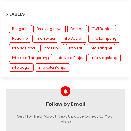
LABELS
Bengkulu
Breaking news
Daerah
GWI Banten
Headline
Info Bekasi
Info Daerah
Info Lampung
Info Nasional
Info Publik
Info TNI
Info Tangsel
Info kota Tangerang
info Kota Binjai
info Magelang
info bogor
info kota Banjar
Follow by Email
Get Notified About Next Update Direct to Your
inbox