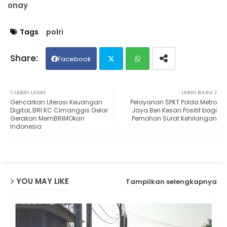
onay
Tags
polri
Facebook
Twit
Wh
LEBIH LAMA
LEBIH BARU
Gencarkan Literasi Keuangan
Pelayanan SPKT Polda Metro
ter
ats
Digital, BRI KC Cimanggis Gelar
Jaya Beri Kesan Positif bagi
Gerakan MemBRIMOkan
Pemohon Surat Kehilangan
Indonesia
ap
p
YOU MAY LIKE
Tampilkan selengkapnya