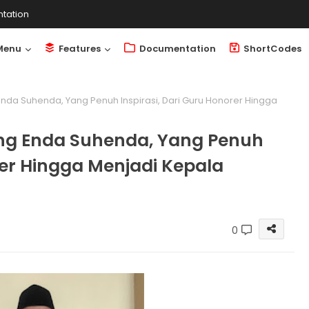
tation
Menu
Features
Documentation
ShortCodes
Enda Suhenda, Yang Penuh Inspirasi, Dari Guru Honorer Hingga
ang Enda Suhenda, Yang Penuh
rer Hingga Menjadi Kepala
0