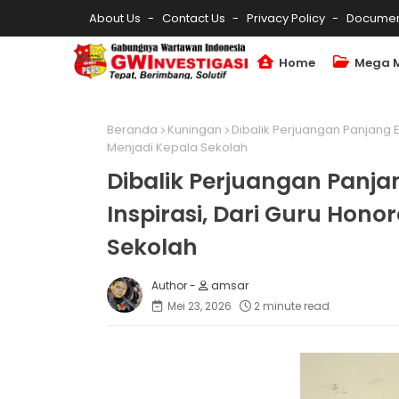
About Us
Contact Us
Privacy Policy
Documen
Home
Mega 
Beranda
Kuningan
Dibalik Perjuangan Panjang 
Menjadi Kepala Sekolah
Dibalik Perjuangan Panj
Inspirasi, Dari Guru Hono
Sekolah
amsar
Mei 23, 2026
2 minute read