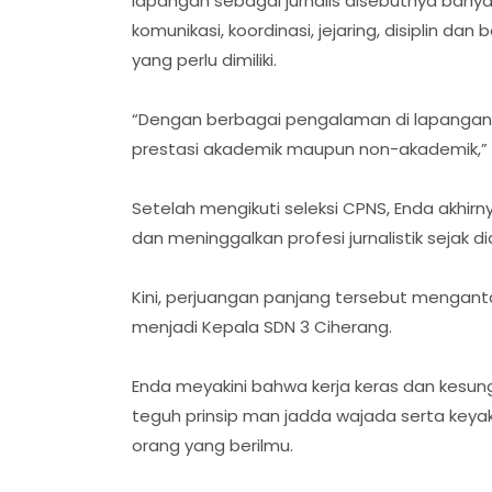
lapangan sebagai jurnalis disebutnya bany
komunikasi, koordinasi, jejaring, disiplin dan 
yang perlu dimiliki.
‎“Dengan berbagai pengalaman di lapangan, k
prestasi akademik maupun non-akademik,”
‎Setelah mengikuti seleksi CPNS, Enda akhi
dan meninggalkan profesi jurnalistik sejak 
‎Kini, perjuangan panjang tersebut menganta
menjadi Kepala SDN 3 Ciherang.
‎Enda meyakini bahwa kerja keras dan kesu
teguh prinsip man jadda wajada serta keya
orang yang berilmu.