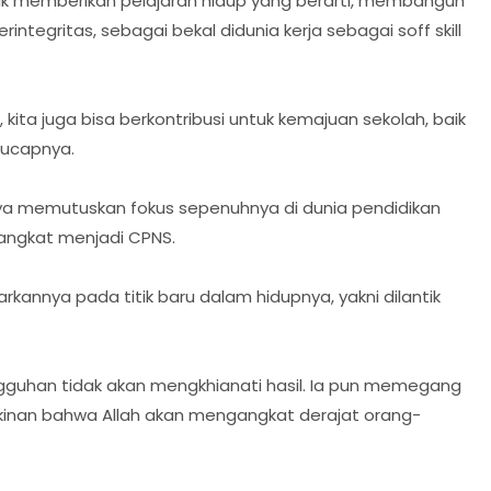
ak memberikan pelajaran hidup yang berarti, membangun
berintegritas, sebagai bekal didunia kerja sebagai soff skill
ita juga bisa berkontribusi untuk kemajuan sekolah, baik
 ucapnya.
rnya memutuskan fokus sepenuhnya di dunia pendidikan
diangkat menjadi CPNS.
rkannya pada titik baru dalam hidupnya, yakni dilantik
ngguhan tidak akan mengkhianati hasil. Ia pun memegang
kinan bahwa Allah akan mengangkat derajat orang-