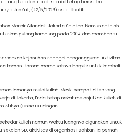
ma orang tua dan kakak sambil tetap berusaha
ya, Jum’at, (22/5/2026) usai dilantik.
abes Marinir Cilandak, Jakarta Selatan. Namun setelah
emutuskan pulang kampung pada 2004 dan membantu
erasakan kejenuhan sebagai pengangguran. Aktivitas
ma teman-teman membuatnya berpikir untuk kembali
teman lamanya mulai kuliah. Meski sempat ditentang
erja di Jakarta, Enda tetap nekat melanjutkan kuliah di
am Al Ihya (Unisa) Kuningan.
 sekedar kuliah namun Waktu luangnya digunakan untuk
sekolah SD, aktivitas di organisasi. Bahkan, ia pernah