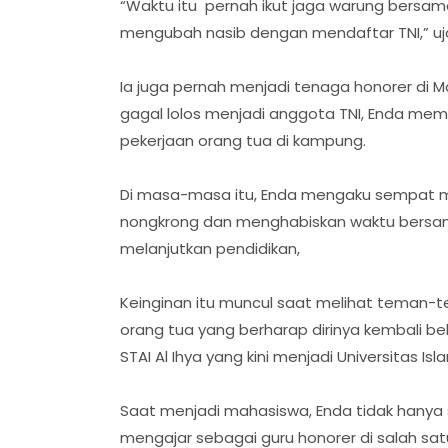
‎“Waktu itu pernah ikut jaga warung bersa
mengubah nasib dengan mendaftar TNI,” ujarn
‎Ia juga pernah menjadi tenaga honorer di M
gagal lolos menjadi anggota TNI, Enda m
pekerjaan orang tua di kampung.
‎Di masa-masa itu, Enda mengaku sempat m
nongkrong dan menghabiskan waktu bersa
melanjutkan pendidikan,
‎Keinginan itu muncul saat melihat teman-
orang tua yang berharap dirinya kembali bek
STAI Al Ihya yang kini menjadi Universitas Isl
‎Saat menjadi mahasiswa, Enda tidak hanya
mengajar sebagai guru honorer di salah satu 