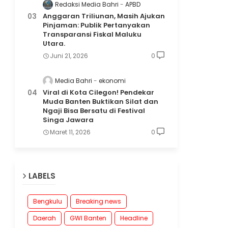
Redaksi Media Bahri
APBD
Anggaran Triliunan, Masih Ajukan
Pinjaman: Publik Pertanyakan
Transparansi Fiskal Maluku
Utara.
Juni 21, 2026
0
Media Bahri
ekonomi
Viral di Kota Cilegon! Pendekar
Muda Banten Buktikan Silat dan
Ngaji Bisa Bersatu di Festival
Singa Jawara
Maret 11, 2026
0
LABELS
Bengkulu
Breaking news
Daerah
GWI Banten
Headline