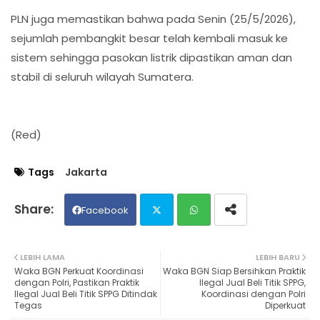
PLN juga memastikan bahwa pada Senin (25/5/2026),
sejumlah pembangkit besar telah kembali masuk ke
sistem sehingga pasokan listrik dipastikan aman dan
stabil di seluruh wilayah Sumatera.
(Red)
Tags
Jakarta
Facebook
Twit
Wh
LEBIH LAMA
LEBIH BARU
Waka BGN Perkuat Koordinasi
Waka BGN Siap Bersihkan Praktik
ter
ats
dengan Polri, Pastikan Praktik
Ilegal Jual Beli Titik SPPG,
Ilegal Jual Beli Titik SPPG Ditindak
Koordinasi dengan Polri
Tegas
Diperkuat
ap