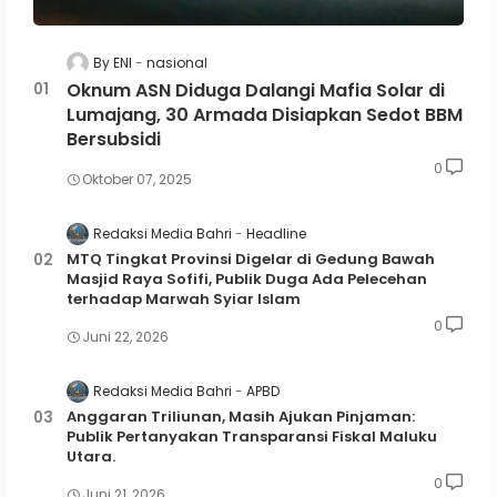
By ENI
nasional
Oknum ASN Diduga Dalangi Mafia Solar di
Lumajang, 30 Armada Disiapkan Sedot BBM
Bersubsidi
0
Oktober 07, 2025
Redaksi Media Bahri
Headline
MTQ Tingkat Provinsi Digelar di Gedung Bawah
Masjid Raya Sofifi, Publik Duga Ada Pelecehan
terhadap Marwah Syiar Islam
0
Juni 22, 2026
Redaksi Media Bahri
APBD
Anggaran Triliunan, Masih Ajukan Pinjaman:
Publik Pertanyakan Transparansi Fiskal Maluku
Utara.
0
Juni 21, 2026