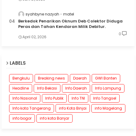
syahbyne nazyah
matel
Berkedok Penarikan Oknum Deb Colektor Diduga
Peras dan Tahan Kendaran Milik Debitur.
0
April 02, 2026
LABELS
Bengkulu
Breaking news
Daerah
GWI Banten
Headline
Info Bekasi
Info Daerah
Info Lampung
Info Nasional
Info Publik
Info TNI
Info Tangsel
Info kota Tangerang
info Kota Binjai
info Magelang
info bogor
info kota Banjar