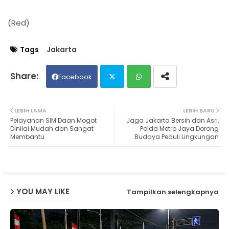
(Red)
Tags
Jakarta
Facebook
Twit
Wh
LEBIH LAMA
LEBIH BARU
Pelayanan SIM Daan Mogot
Jaga Jakarta Bersih dan Asri,
ter
ats
Dinilai Mudah dan Sangat
Polda Metro Jaya Dorong
Membantu
Budaya Peduli Lingkungan
ap
p
YOU MAY LIKE
Tampilkan selengkapnya