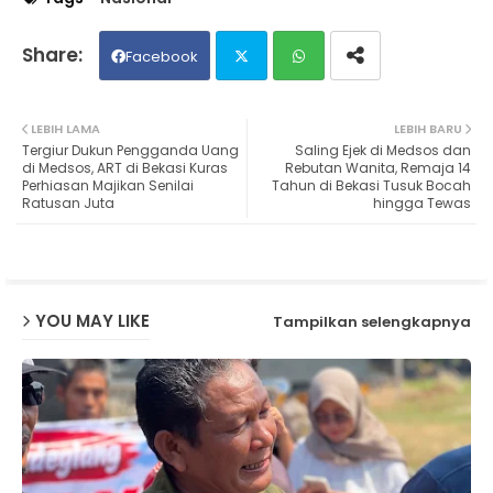
Facebook
Twit
Wh
LEBIH LAMA
LEBIH BARU
Tergiur Dukun Pengganda Uang
Saling Ejek di Medsos dan
ter
ats
di Medsos, ART di Bekasi Kuras
Rebutan Wanita, Remaja 14
Perhiasan Majikan Senilai
Tahun di Bekasi Tusuk Bocah
Ratusan Juta
hingga Tewas
ap
p
YOU MAY LIKE
Tampilkan selengkapnya