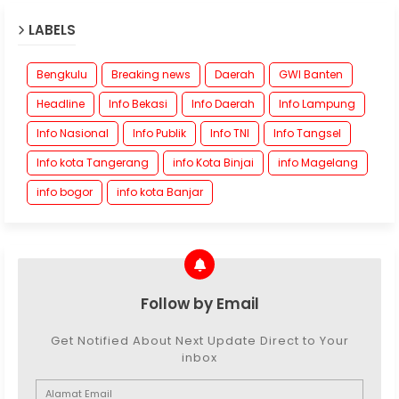
LABELS
Bengkulu
Breaking news
Daerah
GWI Banten
Headline
Info Bekasi
Info Daerah
Info Lampung
Info Nasional
Info Publik
Info TNI
Info Tangsel
Info kota Tangerang
info Kota Binjai
info Magelang
info bogor
info kota Banjar
Follow by Email
Get Notified About Next Update Direct to Your
inbox