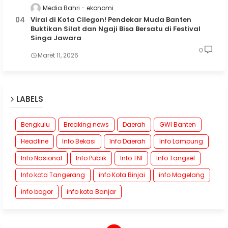
Media Bahri
ekonomi
Viral di Kota Cilegon! Pendekar Muda Banten
Buktikan Silat dan Ngaji Bisa Bersatu di Festival
Singa Jawara
0
Maret 11, 2026
LABELS
Bengkulu
Breaking news
Daerah
GWI Banten
Headline
Info Bekasi
Info Daerah
Info Lampung
Info Nasional
Info Publik
Info TNI
Info Tangsel
Info kota Tangerang
info Kota Binjai
info Magelang
info bogor
info kota Banjar