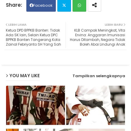
Facebook
Twit
Wh
LEBIH LAMA
LEBIH BARU
Ketua DPD BPPKB Banten: Tidak
KLB Campak Meningkat, Vita
ter
ats
Ada SK lain, Selain Ketua DPC
Ervina: Anggaran Imunisasi
BPPKB Banten Tangerang Kota
Harus Ditambah, Negara Tidak
Zainal Febriyanto SH Yang Sah
Boleh Abai Lindungi Anak
ap
p
YOU MAY LIKE
Tampilkan selengkapnya