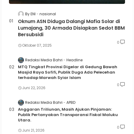
By ENI
nasional
Oknum ASN Diduga Dalangi Mafia Solar di
Lumajang, 30 Armada Disiapkan Sedot BBM
Bersubsidi
0
Oktober 07, 2025
Redaksi Media Bahri
Headline
MTQ Tingkat Provinsi Digelar di Gedung Bawah
Masjid Raya Sofifi, Publik Duga Ada Pelecehan
terhadap Marwah Syiar Islam
0
Juni 22, 2026
Redaksi Media Bahri
APBD
Anggaran Triliunan, Masih Ajukan Pinjaman:
Publik Pertanyakan Transparansi Fiskal Maluku
Utara.
0
Juni 21, 2026