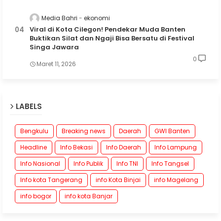
Media Bahri
ekonomi
Viral di Kota Cilegon! Pendekar Muda Banten
Buktikan Silat dan Ngaji Bisa Bersatu di Festival
Singa Jawara
0
Maret 11, 2026
LABELS
Bengkulu
Breaking news
Daerah
GWI Banten
Headline
Info Bekasi
Info Daerah
Info Lampung
Info Nasional
Info Publik
Info TNI
Info Tangsel
Info kota Tangerang
info Kota Binjai
info Magelang
info bogor
info kota Banjar