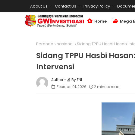
About Us
Contact Us
Privacy Policy
Documen
Home
Mega 
Beranda
nasional
Sidang TPPU Hasbi Hasan: Int
Sidang TPPU Hasbi Hasan:
Intervensi
By ENI
Februari 01, 2026
2 minute read