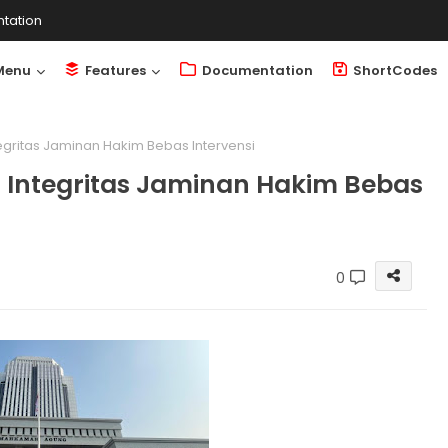
tation
Menu
Features
Documentation
ShortCodes
egritas Jaminan Hakim Bebas Intervensi
 Integritas Jaminan Hakim Bebas
0