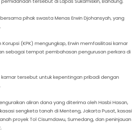
ni pemidanaan tersebut di Lapas Sukamiskin, Bandung.
a bersama pihak swasta Menas Erwin Djohansyah, yang
.
Korupsi (KPK) mengungkap, Erwin memfasilitasi kamar
unakan sebagai tempat pembahasan pengurusan perkara di
n kamar tersebut untuk kepentingan pribadi dengan
.
uraikan aliran dana yang diterima oleh Hasbi Hasan,
kasasi sengketa tanah di Menteng, Jakarta Pusat, kasasi
 tanah proyek Tol Cisumdawu, Sumedang, dan peninjauan
.