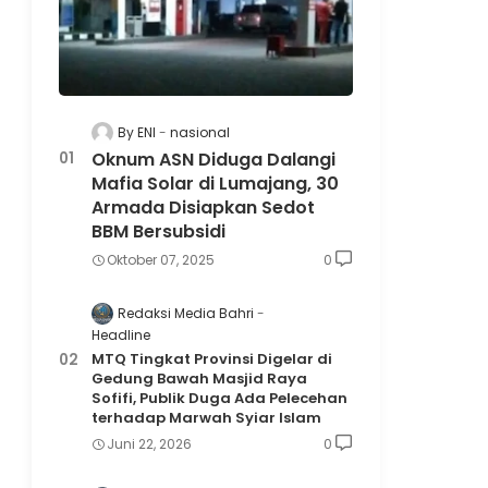
By ENI
nasional
Oknum ASN Diduga Dalangi
Mafia Solar di Lumajang, 30
Armada Disiapkan Sedot
BBM Bersubsidi
Oktober 07, 2025
0
Redaksi Media Bahri
Headline
MTQ Tingkat Provinsi Digelar di
Gedung Bawah Masjid Raya
Sofifi, Publik Duga Ada Pelecehan
terhadap Marwah Syiar Islam
Juni 22, 2026
0