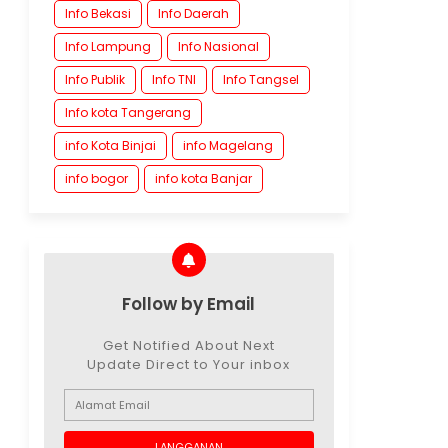
Info Bekasi
Info Daerah
Info Lampung
Info Nasional
Info Publik
Info TNI
Info Tangsel
Info kota Tangerang
info Kota Binjai
info Magelang
info bogor
info kota Banjar
Follow by Email
Get Notified About Next
Update Direct to Your inbox