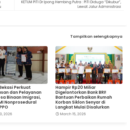
a
KETUM PITI Dr Ipong Hembing Putra : PITI Diduga “Dikubur”,
u
Lewat Jalur Administrasi
Tampilkan selengkapnya
 Bekasi Perkuat
Hampir Rp20 Miliar
san dan Pelayanan
Digelontorkan Bank BRI!
sa Binaan Imigrasi,
Bantuan Perbaikan Rumah
MI Nonprosedural
Korban Siklon Senyar di
TPPO
Langkat Mulai Disalurkan
0, 2026
March 15, 2026