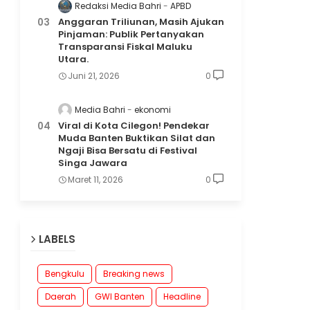
Redaksi Media Bahri
APBD
Anggaran Triliunan, Masih Ajukan
Pinjaman: Publik Pertanyakan
Transparansi Fiskal Maluku
Utara.
Juni 21, 2026
0
Media Bahri
ekonomi
Viral di Kota Cilegon! Pendekar
Muda Banten Buktikan Silat dan
Ngaji Bisa Bersatu di Festival
Singa Jawara
Maret 11, 2026
0
LABELS
Bengkulu
Breaking news
Daerah
GWI Banten
Headline