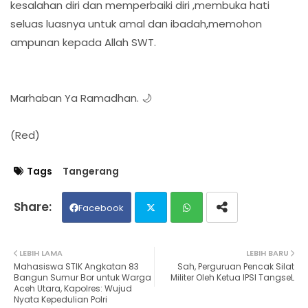
kesalahan diri dan memperbaiki diri ,membuka hati
seluas luasnya untuk amal dan ibadah,memohon
ampunan kepada Allah SWT.
Marhaban Ya Ramadhan. 🌙
(Red)
Tags
Tangerang
Facebook
Twit
Wh
LEBIH LAMA
LEBIH BARU
Mahasiswa STIK Angkatan 83
Sah, Perguruan Pencak Silat
ter
ats
Bangun Sumur Bor untuk Warga
Militer Oleh Ketua IPSI TangseL
Aceh Utara, Kapolres: Wujud
Nyata Kepedulian Polri
ap