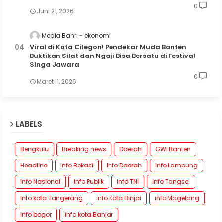
0
Juni 21, 2026
Media Bahri
ekonomi
Viral di Kota Cilegon! Pendekar Muda Banten
Buktikan Silat dan Ngaji Bisa Bersatu di Festival
Singa Jawara
0
Maret 11, 2026
LABELS
Bengkulu
Breaking news
Daerah
GWI Banten
Headline
Info Bekasi
Info Daerah
Info Lampung
Info Nasional
Info Publik
Info TNI
Info Tangsel
Info kota Tangerang
info Kota Binjai
info Magelang
info bogor
info kota Banjar