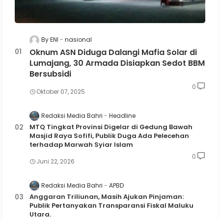
By ENI
nasional
Oknum ASN Diduga Dalangi Mafia Solar di
Lumajang, 30 Armada Disiapkan Sedot BBM
Bersubsidi
0
Oktober 07, 2025
Redaksi Media Bahri
Headline
MTQ Tingkat Provinsi Digelar di Gedung Bawah
Masjid Raya Sofifi, Publik Duga Ada Pelecehan
terhadap Marwah Syiar Islam
0
Juni 22, 2026
Redaksi Media Bahri
APBD
Anggaran Triliunan, Masih Ajukan Pinjaman:
Publik Pertanyakan Transparansi Fiskal Maluku
Utara.