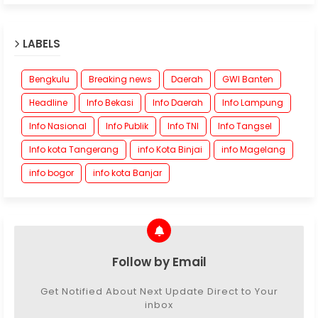
LABELS
Bengkulu
Breaking news
Daerah
GWI Banten
Headline
Info Bekasi
Info Daerah
Info Lampung
Info Nasional
Info Publik
Info TNI
Info Tangsel
Info kota Tangerang
info Kota Binjai
info Magelang
info bogor
info kota Banjar
Follow by Email
Get Notified About Next Update Direct to Your
inbox