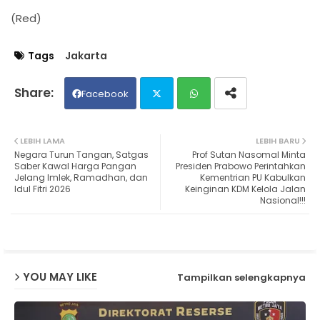
(Red)
Tags
Jakarta
Facebook
Twit
Wh
LEBIH LAMA
LEBIH BARU
Negara Turun Tangan, Satgas
Prof Sutan Nasomal Minta
ter
ats
Saber Kawal Harga Pangan
Presiden Prabowo Perintahkan
Jelang Imlek, Ramadhan, dan
Kementrian PU Kabulkan
Idul Fitri 2026
Keinginan KDM Kelola Jalan
ap
Nasional!!!
p
YOU MAY LIKE
Tampilkan selengkapnya