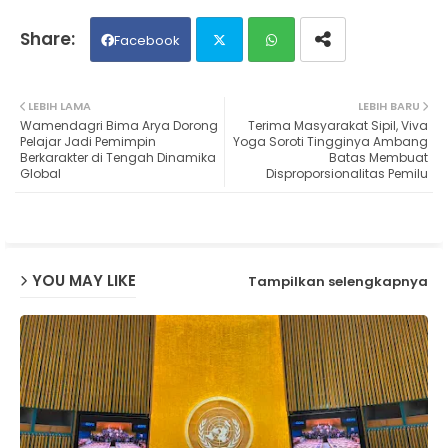
Facebook
Twit
Wh
LEBIH LAMA
LEBIH BARU
Wamendagri Bima Arya Dorong
Terima Masyarakat Sipil, Viva
ter
ats
Pelajar Jadi Pemimpin
Yoga Soroti Tingginya Ambang
Berkarakter di Tengah Dinamika
Batas Membuat
Global
Disproporsionalitas Pemilu
ap
p
YOU MAY LIKE
Tampilkan selengkapnya