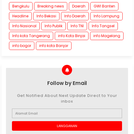
Bengkulu
Breaking news
Daerah
GWI Banten
Headline
Info Bekasi
Info Daerah
Info Lampung
Info Nasional
Info Publik
Info TNI
Info Tangsel
Info kota Tangerang
info Kota Binjai
info Magelang
info bogor
info kota Banjar
Follow by Email
Get Notified About Next Update Direct to Your
inbox