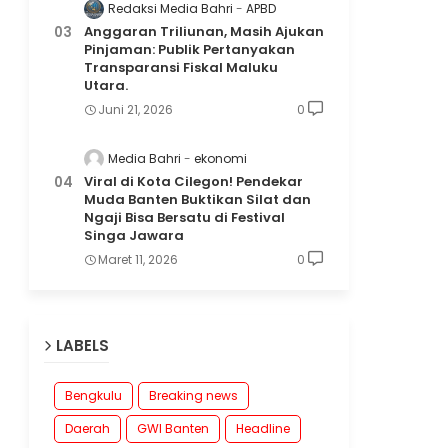
Redaksi Media Bahri
APBD
Anggaran Triliunan, Masih Ajukan
Pinjaman: Publik Pertanyakan
Transparansi Fiskal Maluku
Utara.
Juni 21, 2026
0
Media Bahri
ekonomi
Viral di Kota Cilegon! Pendekar
Muda Banten Buktikan Silat dan
Ngaji Bisa Bersatu di Festival
Singa Jawara
Maret 11, 2026
0
LABELS
Bengkulu
Breaking news
Daerah
GWI Banten
Headline