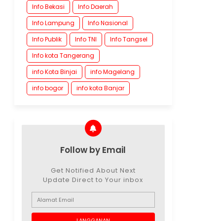
Info Bekasi
Info Daerah
Info Lampung
Info Nasional
Info Publik
Info TNI
Info Tangsel
Info kota Tangerang
info Kota Binjai
info Magelang
info bogor
info kota Banjar
Follow by Email
Get Notified About Next
Update Direct to Your inbox