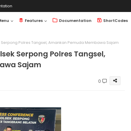
tation
Menu
Features
Documentation
ShortCodes
lsek Serpong Polres Tangsel, Amankan Pemuda Membawa Sajam
olsek Serpong Polres Tangsel,
awa Sajam
0