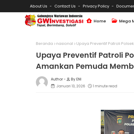
About Us
Contact Us
Privacy Policy
Documen
Home
Mega 
Beranda
nasional
Upaya Preventif Patroli Po
Upaya Preventif Patroli P
Amankan Pemuda Memb
By ENI
Januari 13, 2026
1 minute read