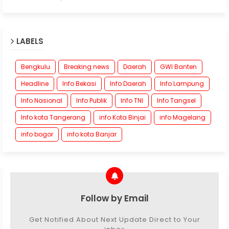
LABELS
Bengkulu
Breaking news
Daerah
GWI Banten
Headline
Info Bekasi
Info Daerah
Info Lampung
Info Nasional
Info Publik
Info TNI
Info Tangsel
Info kota Tangerang
info Kota Binjai
info Magelang
info bogor
info kota Banjar
Follow by Email
Get Notified About Next Update Direct to Your