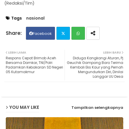
(Redaksi/Tim)
Tags
nasional
Facebook
Twit
Wh
LEBIH LAMA
LEBIH BARU
Respons Cepat Brimob Aceh
Diduga Kangkangi Aturan, Pj
ter
ats
Bersama Damkar, TNI/Polri
Geuchik Gampong Baro Terima
Padamkan Kebakaran SD Negeri
Kembali Eks Kaur yang Pernah
05 Kutamakmur
Mengundurkan Diri, Dinilai
ap
Langgar UU Desa
p
YOU MAY LIKE
Tampilkan selengkapnya