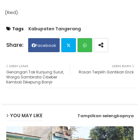
(Red).
Tags
Kabupaten Tangerang
Facebook
Twit
Wh
LEBIH LAMA
LEBIH BARU
Genangan Tak Kunjung Surut,
Rosan Terpilih Gantikan Erick
ter
ats
Warga Sambirata Cibeber
Kembali Dikepung Banjir
ap
p
YOU MAY LIKE
Tampilkan selengkapnya