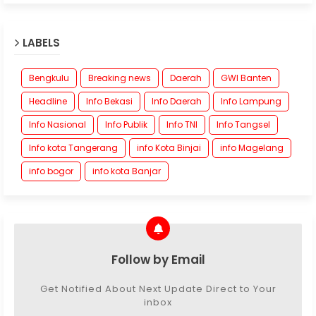
LABELS
Bengkulu
Breaking news
Daerah
GWI Banten
Headline
Info Bekasi
Info Daerah
Info Lampung
Info Nasional
Info Publik
Info TNI
Info Tangsel
Info kota Tangerang
info Kota Binjai
info Magelang
info bogor
info kota Banjar
Follow by Email
Get Notified About Next Update Direct to Your
inbox