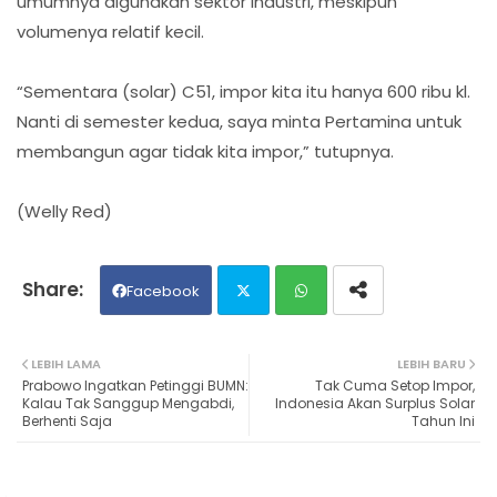
umumnya digunakan sektor industri, meskipun
volumenya relatif kecil.
“Sementara (solar) C51, impor kita itu hanya 600 ribu kl.
Nanti di semester kedua, saya minta Pertamina untuk
membangun agar tidak kita impor,” tutupnya.
(Welly Red)
Facebook
Twit
Wh
LEBIH LAMA
LEBIH BARU
Prabowo Ingatkan Petinggi BUMN:
Tak Cuma Setop Impor,
ter
ats
Kalau Tak Sanggup Mengabdi,
Indonesia Akan Surplus Solar
Berhenti Saja
Tahun Ini
ap
p