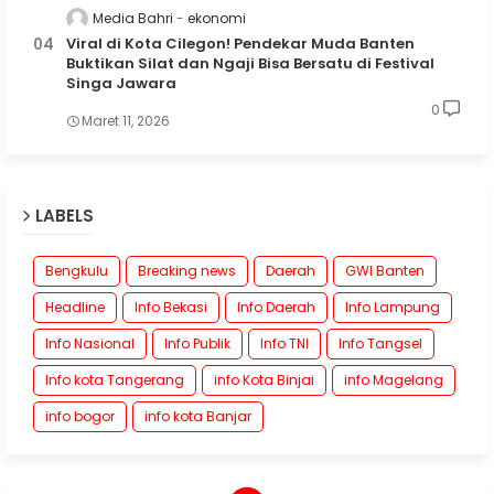
Media Bahri
ekonomi
Viral di Kota Cilegon! Pendekar Muda Banten
Buktikan Silat dan Ngaji Bisa Bersatu di Festival
Singa Jawara
0
Maret 11, 2026
LABELS
Bengkulu
Breaking news
Daerah
GWI Banten
Headline
Info Bekasi
Info Daerah
Info Lampung
Info Nasional
Info Publik
Info TNI
Info Tangsel
Info kota Tangerang
info Kota Binjai
info Magelang
info bogor
info kota Banjar