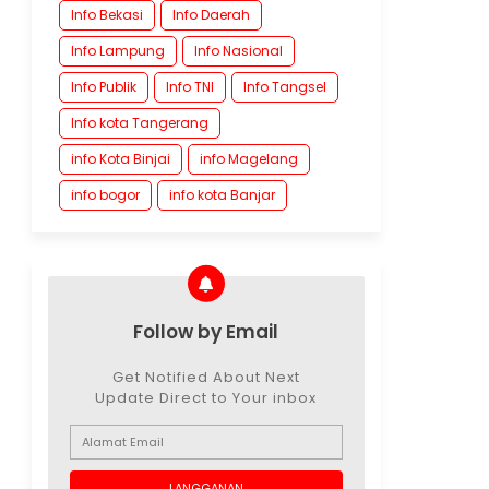
Info Bekasi
Info Daerah
Info Lampung
Info Nasional
Info Publik
Info TNI
Info Tangsel
Info kota Tangerang
info Kota Binjai
info Magelang
info bogor
info kota Banjar
Follow by Email
Get Notified About Next
Update Direct to Your inbox