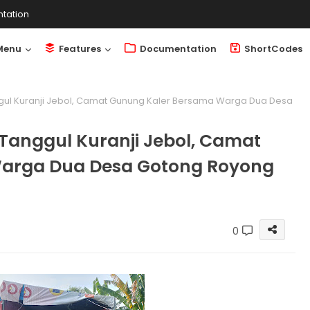
tation
Menu
Features
Documentation
ShortCodes
ggul Kuranji Jebol, Camat Gunung Kaler Bersama Warga Dua Desa
 Tanggul Kuranji Jebol, Camat
arga Dua Desa Gotong Royong
0