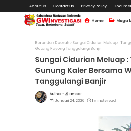
About Us
Contact Us
Privacy Policy
Documen
Home
Mega 
Beranda
Daerah
Sungai Cidurian Meluap : Tan
Gotong Royong Tanggulangi Banjir
Sungai Cidurian Meluap :
Gunung Kaler Bersama W
Tanggulangi Banjir
amsar
Januari 24, 2026
1 minute read