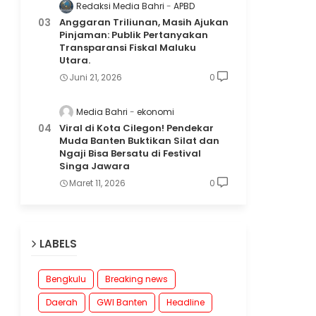
Redaksi Media Bahri
APBD
Anggaran Triliunan, Masih Ajukan
Pinjaman: Publik Pertanyakan
Transparansi Fiskal Maluku
Utara.
Juni 21, 2026
0
Media Bahri
ekonomi
Viral di Kota Cilegon! Pendekar
Muda Banten Buktikan Silat dan
Ngaji Bisa Bersatu di Festival
Singa Jawara
Maret 11, 2026
0
LABELS
Bengkulu
Breaking news
Daerah
GWI Banten
Headline