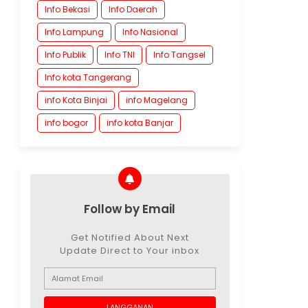
Info Bekasi
Info Daerah
Info Lampung
Info Nasional
Info Publik
Info TNI
Info Tangsel
Info kota Tangerang
info Kota Binjai
info Magelang
info bogor
info kota Banjar
Follow by Email
Get Notified About Next
Update Direct to Your inbox