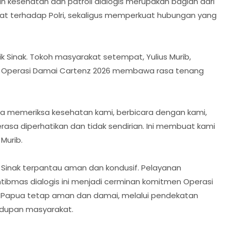
kesehatan dan patroli dialogis merupakan bagian dari
 terhadap Polri, sekaligus memperkuat hubungan yang
ik Sinak. Tokoh masyarakat setempat, Yulius Murib,
 Operasi Damai Cartenz 2026 membawa rasa tenang
eka memeriksa kesehatan kami, berbicara dengan kami,
a diperhatikan dan tidak sendirian. Ini membuat kami
Murib.
ik Sinak terpantau aman dan kondusif. Pelayanan
mtibmas dialogis ini menjadi cerminan komitmen Operasi
Papua tetap aman dan damai, melalui pendekatan
idupan masyarakat.