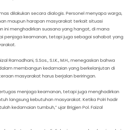
bmas dilakukan secara dialogis. Personel menyapa warga,
han maupun harapan masyarakat terkait situasi
n ini menghadirkan suasana yang hangat, di mana
agai penjaga keamanan, tetapi juga sebagai sahabat yang
arakat.
aizal Ramadhani, S.Sos., S.I.K., M.H., menegaskan bahwa
dalam membangun kedamaian yang berkelanjutan di
raan masyarakat harus berjalan beriringan.
bertugas menjaga keamanan, tetapi juga menghadirkan
uh langsung kebutuhan masyarakat. Ketika Polri hadir
ulah kedamaian tumbuh,” ujar Brigjen Pol. Faizal