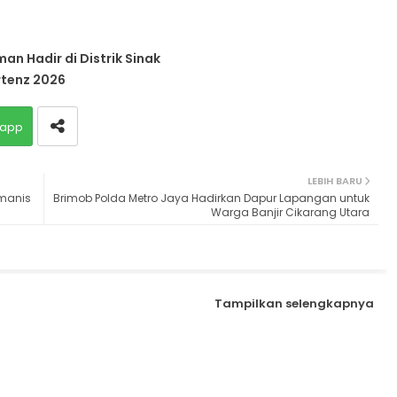
n Hadir di Distrik Sinak
tenz 2026
app
LEBIH BARU
umanis
Brimob Polda Metro Jaya Hadirkan Dapur Lapangan untuk
Warga Banjir Cikarang Utara
Tampilkan selengkapnya