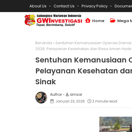
About Us
Contact Us
Privacy Policy
Documen
Home
Mega 
Beranda
Sentuhan Kemanusiaan Operasi Damai 
2026: Pelayanan Kesehatan dan Rasa Aman Hadir di
Sentuhan Kemanusiaan Op
Pelayanan Kesehatan dan 
Sinak
amsar
Januari 23, 2026
2 minute read