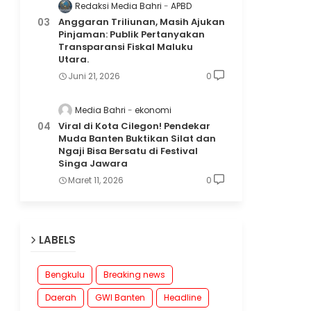
Redaksi Media Bahri
APBD
Anggaran Triliunan, Masih Ajukan
Pinjaman: Publik Pertanyakan
Transparansi Fiskal Maluku
Utara.
Juni 21, 2026
0
Media Bahri
ekonomi
Viral di Kota Cilegon! Pendekar
Muda Banten Buktikan Silat dan
Ngaji Bisa Bersatu di Festival
Singa Jawara
Maret 11, 2026
0
LABELS
Bengkulu
Breaking news
Daerah
GWI Banten
Headline