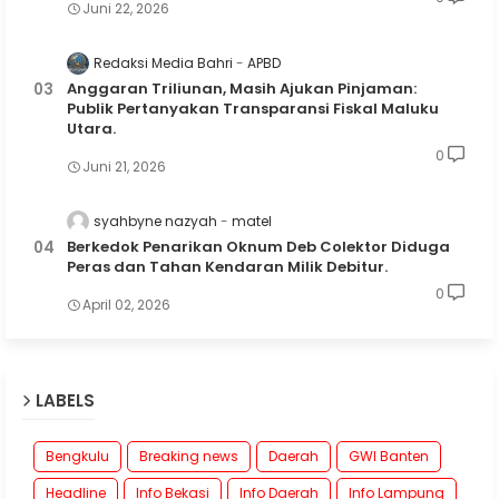
Juni 22, 2026
Redaksi Media Bahri
APBD
Anggaran Triliunan, Masih Ajukan Pinjaman:
Publik Pertanyakan Transparansi Fiskal Maluku
Utara.
0
Juni 21, 2026
syahbyne nazyah
matel
Berkedok Penarikan Oknum Deb Colektor Diduga
Peras dan Tahan Kendaran Milik Debitur.
0
April 02, 2026
LABELS
Bengkulu
Breaking news
Daerah
GWI Banten
Headline
Info Bekasi
Info Daerah
Info Lampung