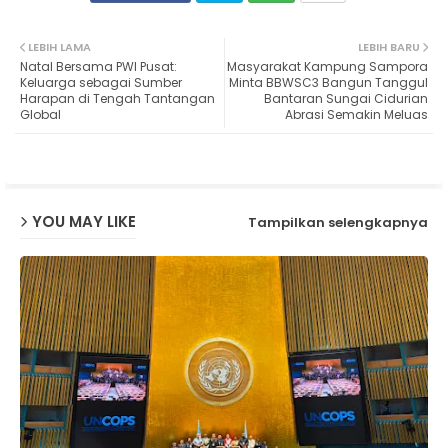
Twit
Wh
LEBIH LAMA
LEBIH BARU
Natal Bersama PWI Pusat:
Masyarakat Kampung Sampora
ter
ats
Keluarga sebagai Sumber
Minta BBWSC3 Bangun Tanggul
Harapan di Tengah Tantangan
Bantaran Sungai Cidurian
Global
Abrasi Semakin Meluas
ap
p
YOU MAY LIKE
Tampilkan selengkapnya