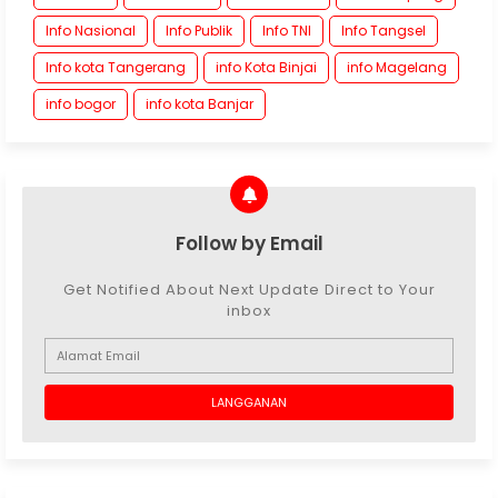
Info Nasional
Info Publik
Info TNI
Info Tangsel
Info kota Tangerang
info Kota Binjai
info Magelang
info bogor
info kota Banjar
Follow by Email
Get Notified About Next Update Direct to Your
inbox