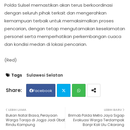
Polda Sulsel memastikan akan terus berkoordinasi
dengan seluruh pihak terkait dan mengerahkan
kemampuan terbaik untuk memaksimalkan proses
pencarian, dengan tetap mengutamakan keselamatan
personel serta memperhatikan perkembangan cuaca
dan kondisi medan di lokasi pencarian.
(Red)
Tags
Sulawesi Selatan
Facebook
Twit
Wh
LEBIH LAMA
LEBIH BARU
Bukan Natal Biasa, Perayaan
Brimob Polda Metro Jaya Sigap
ter
ats
Warga Toraja di Jogja Jadi Obat
Evakuasi Warga Terdampak
Rindu Kampung
Banjir Kali Ulu Cikarang
ap