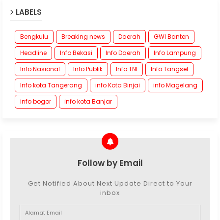
LABELS
Bengkulu
Breaking news
Daerah
GWI Banten
Headline
Info Bekasi
Info Daerah
Info Lampung
Info Nasional
Info Publik
Info TNI
Info Tangsel
Info kota Tangerang
info Kota Binjai
info Magelang
info bogor
info kota Banjar
Follow by Email
Get Notified About Next Update Direct to Your
inbox