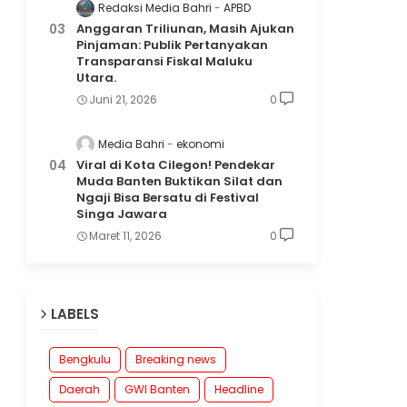
Redaksi Media Bahri
APBD
Anggaran Triliunan, Masih Ajukan
Pinjaman: Publik Pertanyakan
Transparansi Fiskal Maluku
Utara.
Juni 21, 2026
0
Media Bahri
ekonomi
Viral di Kota Cilegon! Pendekar
Muda Banten Buktikan Silat dan
Ngaji Bisa Bersatu di Festival
Singa Jawara
Maret 11, 2026
0
LABELS
Bengkulu
Breaking news
Daerah
GWI Banten
Headline