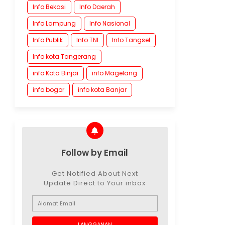
Info Bekasi
Info Daerah
Info Lampung
Info Nasional
Info Publik
Info TNI
Info Tangsel
Info kota Tangerang
info Kota Binjai
info Magelang
info bogor
info kota Banjar
Follow by Email
Get Notified About Next
Update Direct to Your inbox