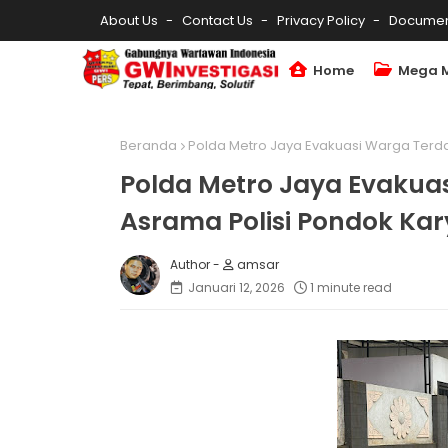
About Us
Contact Us
Privacy Policy
Documen
Home
Mega 
Beranda
Polda Metro Jaya Evakuasi Warga Terda
Polda Metro Jaya Evakua
Asrama Polisi Pondok Ka
amsar
Januari 12, 2026
1 minute read