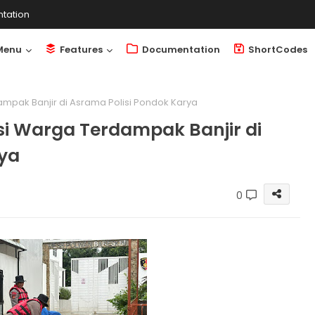
tation
Menu
Features
Documentation
ShortCodes
mpak Banjir di Asrama Polisi Pondok Karya
si Warga Terdampak Banjir di
rya
0