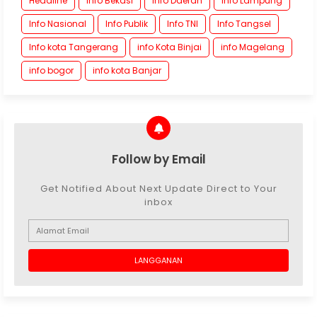
Headline
Info Bekasi
Info Daerah
Info Lampung
Info Nasional
Info Publik
Info TNI
Info Tangsel
Info kota Tangerang
info Kota Binjai
info Magelang
info bogor
info kota Banjar
Follow by Email
Get Notified About Next Update Direct to Your
inbox