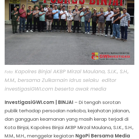
Kapolres Binjai AKBP Mirzal Maulana, S.I.K., S.H.,
Foto:
M.M., bersama Zulkarnain Idrus selaku editor
investigasiGWI.com beserta awak media
InvestigasiGWI.com | BINJAI
– Di tengah sorotan
publik terhadap persoalan narkoba, kejahatan jalanan,
dan gangguan keamanan yang masih kerap terjadi di
Kota Binjai, Kapolres Binjai AKBP Mirzal Maulana, S.I.K., S.H.,
M.M., M.H., menggelar kegiatan
NgoPi Bersama Media