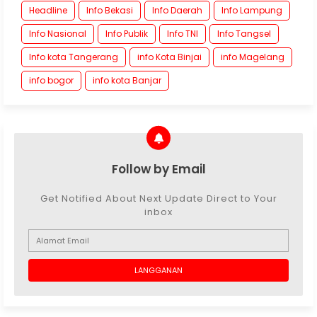
Headline
Info Bekasi
Info Daerah
Info Lampung
Info Nasional
Info Publik
Info TNI
Info Tangsel
Info kota Tangerang
info Kota Binjai
info Magelang
info bogor
info kota Banjar
Follow by Email
Get Notified About Next Update Direct to Your
inbox