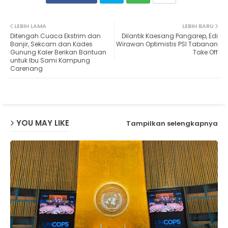
Twit
Wh
LEBIH LAMA
LEBIH BARU
Ditengah Cuaca Ekstrim dan
Dilantik Kaesang Pangarep, Edi
ter
ats
Banjir, Sekcam dan Kades
Wirawan Optimistis PSI Tabanan
Gunung Kaler Berikan Bantuan
Take Off
untuk Ibu Sami Kampung
ap
Carenang
p
YOU MAY LIKE
Tampilkan selengkapnya